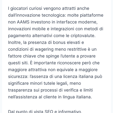
I giocatori curiosi vengono attratti anche
dall’innovazione tecnologica: molte piattaforme
non AAMS investono in interfacce moderne,
innovazioni mobile e integrazioni con metodi di
pagamento alternativi come le criptovalute.
Inoltre, la presenza di bonus elevati e
condizioni di wagering meno restrittive è un
fattore chiave che spinge l’utente a provare
questi siti. È importante riconoscere però che
maggiore attrattiva non equivale a maggiore
sicurezza: l’assenza di una licenza italiana può
significare minori tutele legali, meno
trasparenza sui processi di verifica e limiti
nell’assistenza al cliente in lingua italiana.
Dal punto di vista SEO e informativo,