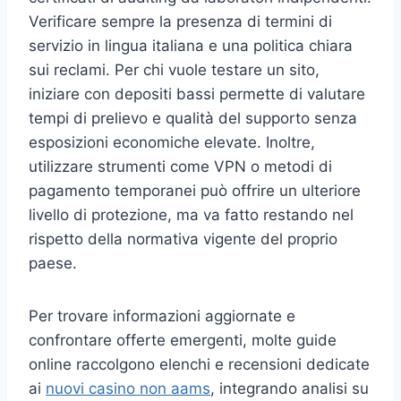
Verificare sempre la presenza di termini di
servizio in lingua italiana e una politica chiara
sui reclami. Per chi vuole testare un sito,
iniziare con depositi bassi permette di valutare
tempi di prelievo e qualità del supporto senza
esposizioni economiche elevate. Inoltre,
utilizzare strumenti come VPN o metodi di
pagamento temporanei può offrire un ulteriore
livello di protezione, ma va fatto restando nel
rispetto della normativa vigente del proprio
paese.
Per trovare informazioni aggiornate e
confrontare offerte emergenti, molte guide
online raccolgono elenchi e recensioni dedicate
ai
nuovi casino non aams
, integrando analisi su