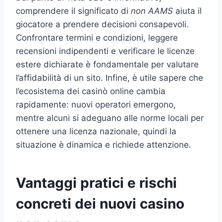
comprendere il significato di
non AAMS
aiuta il
giocatore a prendere decisioni consapevoli.
Confrontare termini e condizioni, leggere
recensioni indipendenti e verificare le licenze
estere dichiarate è fondamentale per valutare
l’affidabilità di un sito. Infine, è utile sapere che
l’ecosistema dei casinò online cambia
rapidamente: nuovi operatori emergono,
mentre alcuni si adeguano alle norme locali per
ottenere una licenza nazionale, quindi la
situazione è dinamica e richiede attenzione.
Vantaggi pratici e rischi
concreti dei
nuovi casino