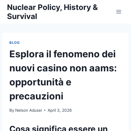
Skip
Nuclear Policy, History &
to
Survival
content
BLOG
Esplora il fenomeno dei
nuovi casino non aams
:
opportunità e
precauzioni
By
Nelson Adusei
April 3, 2026
Cosa significa essere un