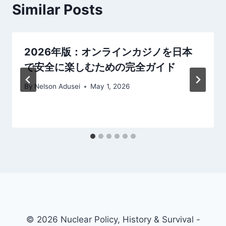
Similar Posts
2026年版：オンラインカジノを日本
で安全に楽しむための完全ガイド
By
Nelson Adusei
May 1, 2026
© 2026 Nuclear Policy, History & Survival -