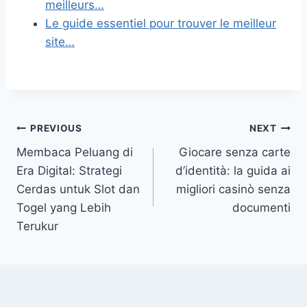
meilleurs…
Le guide essentiel pour trouver le meilleur
site…
Post
PREVIOUS
NEXT
Membaca Peluang di
Giocare senza carte
navigation
Era Digital: Strategi
d’identità: la guida ai
Cerdas untuk Slot dan
migliori casinò senza
Togel yang Lebih
documenti
Terukur