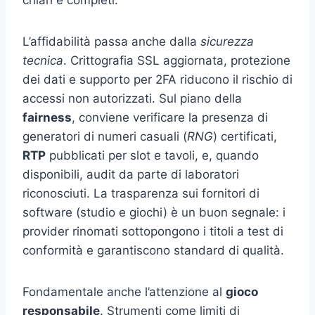
L’affidabilità passa anche dalla
sicurezza
tecnica
. Crittografia SSL aggiornata, protezione
dei dati e supporto per 2FA riducono il rischio di
accessi non autorizzati. Sul piano della
fairness
, conviene verificare la presenza di
generatori di numeri casuali (
RNG
) certificati,
RTP
pubblicati per slot e tavoli, e, quando
disponibili, audit da parte di laboratori
riconosciuti. La trasparenza sui fornitori di
software (studio e giochi) è un buon segnale: i
provider rinomati sottopongono i titoli a test di
conformità e garantiscono standard di qualità.
Fondamentale anche l’attenzione al
gioco
responsabile
. Strumenti come limiti di