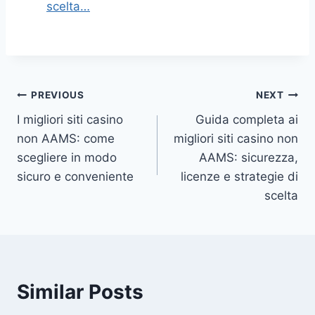
scelta…
Post
PREVIOUS
NEXT
I migliori siti casino
Guida completa ai
navigation
non AAMS: come
migliori siti casino non
scegliere in modo
AAMS: sicurezza,
sicuro e conveniente
licenze e strategie di
scelta
Similar Posts