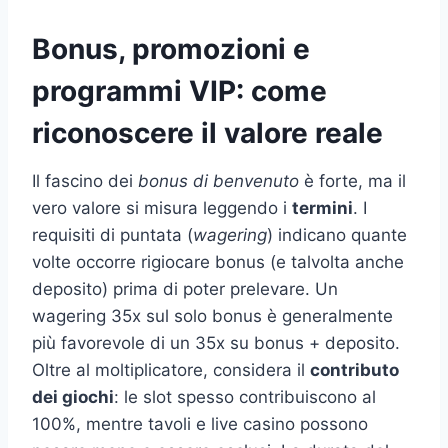
Bonus, promozioni e
programmi VIP: come
riconoscere il valore reale
Il fascino dei
bonus di benvenuto
è forte, ma il
vero valore si misura leggendo i
termini
. I
requisiti di puntata (
wagering
) indicano quante
volte occorre rigiocare bonus (e talvolta anche
deposito) prima di poter prelevare. Un
wagering 35x sul solo bonus è generalmente
più favorevole di un 35x su bonus + deposito.
Oltre al moltiplicatore, considera il
contributo
dei giochi
: le slot spesso contribuiscono al
100%, mentre tavoli e live casino possono