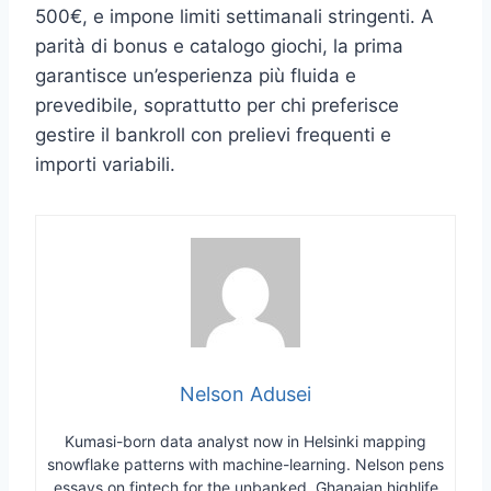
500€, e impone limiti settimanali stringenti. A
parità di bonus e catalogo giochi, la prima
garantisce un’esperienza più fluida e
prevedibile, soprattutto per chi preferisce
gestire il bankroll con prelievi frequenti e
importi variabili.
Nelson Adusei
Kumasi-born data analyst now in Helsinki mapping
snowflake patterns with machine-learning. Nelson pens
essays on fintech for the unbanked, Ghanaian highlife