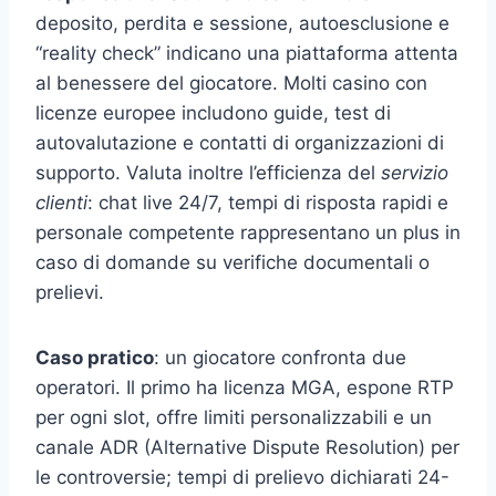
deposito, perdita e sessione, autoesclusione e
“reality check” indicano una piattaforma attenta
al benessere del giocatore. Molti casino con
licenze europee includono guide, test di
autovalutazione e contatti di organizzazioni di
supporto. Valuta inoltre l’efficienza del
servizio
clienti
: chat live 24/7, tempi di risposta rapidi e
personale competente rappresentano un plus in
caso di domande su verifiche documentali o
prelievi.
Caso pratico
: un giocatore confronta due
operatori. Il primo ha licenza MGA, espone RTP
per ogni slot, offre limiti personalizzabili e un
canale ADR (Alternative Dispute Resolution) per
le controversie; tempi di prelievo dichiarati 24-