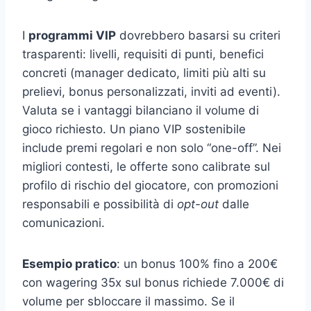
I
programmi VIP
dovrebbero basarsi su criteri
trasparenti: livelli, requisiti di punti, benefici
concreti (manager dedicato, limiti più alti su
prelievi, bonus personalizzati, inviti ad eventi).
Valuta se i vantaggi bilanciano il volume di
gioco richiesto. Un piano VIP sostenibile
include premi regolari e non solo “one-off”. Nei
migliori contesti, le offerte sono calibrate sul
profilo di rischio del giocatore, con promozioni
responsabili e possibilità di
opt-out
dalle
comunicazioni.
Esempio pratico
: un bonus 100% fino a 200€
con wagering 35x sul bonus richiede 7.000€ di
volume per sbloccare il massimo. Se il