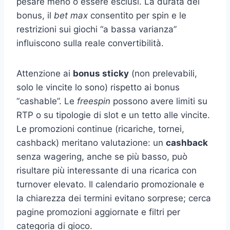
pesare meno o essere esclusi. La durata del
bonus, il
bet max
consentito per spin e le
restrizioni sui giochi “a bassa varianza”
influiscono sulla reale convertibilità.
Attenzione ai
bonus sticky
(non prelevabili,
solo le vincite lo sono) rispetto ai bonus
“cashable”. Le
freespin
possono avere limiti su
RTP o su tipologie di slot e un tetto alle vincite.
Le promozioni continue (ricariche, tornei,
cashback) meritano valutazione: un
cashback
senza wagering, anche se più basso, può
risultare più interessante di una ricarica con
turnover elevato. Il calendario promozionale e
la chiarezza dei termini evitano sorprese; cerca
pagine promozioni aggiornate e filtri per
categoria di gioco.