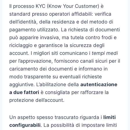
Il processo KYC (Know Your Customer) è
standard presso operatori affidabili: verifica
dell’identità, della residenza e del metodo di
pagamento utilizzato. La richiesta di documenti
può apparire invasiva, ma tutela contro frodi e
riciclaggio e garantisce la sicurezza degli
account. I migliori siti comunicano i
tempi medi
per l’approvazione, forniscono canali sicuri per il
caricamento dei documenti e informano in
modo trasparente su eventuali richieste
aggiuntive. L’abilitazione della
autenticazione
a due fattori
è consigliata per rafforzare la
protezione dell’account.
Un aspetto spesso trascurato riguarda i
limiti
configurabili
. La possibilità di impostare limiti