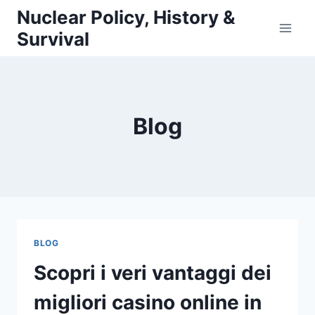
Skip
Nuclear Policy, History &
to
Survival
content
Blog
BLOG
Scopri i veri vantaggi dei
migliori casino online in