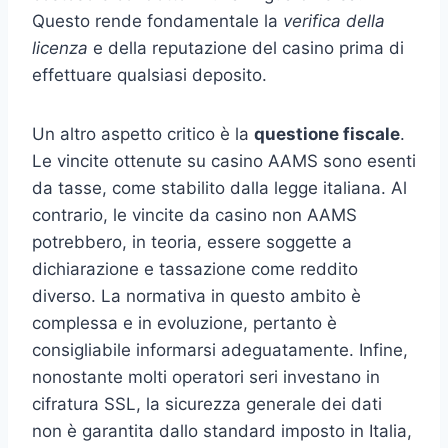
Questo rende fondamentale la
verifica della
licenza
e della reputazione del casino prima di
effettuare qualsiasi deposito.
Un altro aspetto critico è la
questione fiscale
.
Le vincite ottenute su casino AAMS sono esenti
da tasse, come stabilito dalla legge italiana. Al
contrario, le vincite da casino non AAMS
potrebbero, in teoria, essere soggette a
dichiarazione e tassazione come reddito
diverso. La normativa in questo ambito è
complessa e in evoluzione, pertanto è
consigliabile informarsi adeguatamente. Infine,
nonostante molti operatori seri investano in
cifratura SSL, la sicurezza generale dei dati
non è garantita dallo standard imposto in Italia,