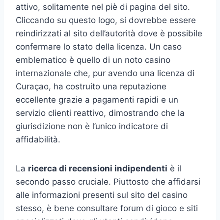
attivo, solitamente nel piè di pagina del sito.
Cliccando su questo logo, si dovrebbe essere
reindirizzati al sito dell’autorità dove è possibile
confermare lo stato della licenza. Un caso
emblematico è quello di un noto casino
internazionale che, pur avendo una licenza di
Curaçao, ha costruito una reputazione
eccellente grazie a pagamenti rapidi e un
servizio clienti reattivo, dimostrando che la
giurisdizione non è l’unico indicatore di
affidabilità.
La
ricerca di recensioni indipendenti
è il
secondo passo cruciale. Piuttosto che affidarsi
alle informazioni presenti sul sito del casino
stesso, è bene consultare forum di gioco e siti