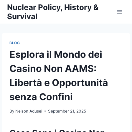
Skip
Nuclear Policy, History &
to
Survival
content
BLOG
Esplora il Mondo dei
Casino Non AAMS:
Libertà e Opportunità
senza Confini
By
Nelson Adusei
September 21, 2025