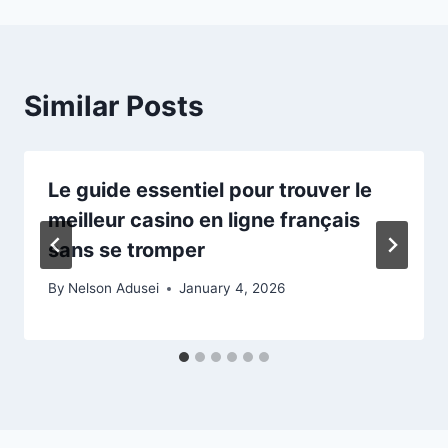
Similar Posts
Le guide essentiel pour trouver le
meilleur casino en ligne français
sans se tromper
By
Nelson Adusei
January 4, 2026