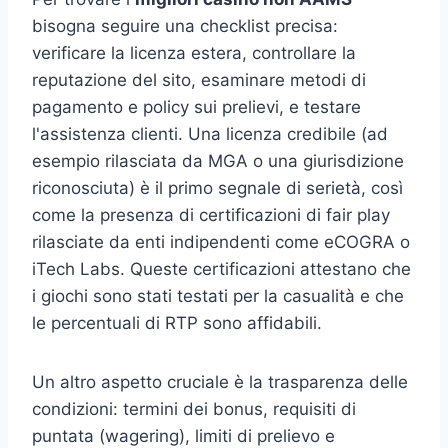
bisogna seguire una checklist precisa:
verificare la licenza estera, controllare la
reputazione del sito, esaminare metodi di
pagamento e policy sui prelievi, e testare
l'assistenza clienti. Una licenza credibile (ad
esempio rilasciata da MGA o una giurisdizione
riconosciuta) è il primo segnale di serietà, così
come la presenza di certificazioni di fair play
rilasciate da enti indipendenti come eCOGRA o
iTech Labs. Queste certificazioni attestano che
i giochi sono stati testati per la casualità e che
le percentuali di RTP sono affidabili.
Un altro aspetto cruciale è la trasparenza delle
condizioni: termini dei bonus, requisiti di
puntata (wagering), limiti di prelievo e