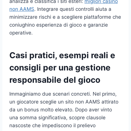
analizza e classifica i siti esteri:
migliori casino
non AAMS
. Integrare questi controlli aiuta a
minimizzare rischi e a scegliere piattaforme che
coniughino esperienza di gioco e garanzie
operative.
Casi pratici, esempi reali e
consigli per una gestione
responsabile del gioco
Immaginiamo due scenari concreti. Nel primo,
un giocatore sceglie un sito non AAMS attirato
da un bonus molto elevato. Dopo aver vinto
una somma significativa, scopre clausole
nascoste che impediscono il prelievo