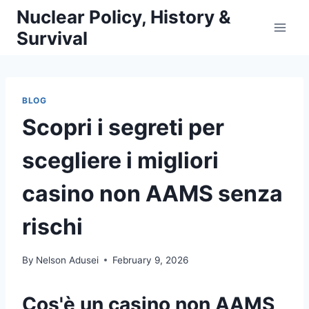
Skip
Nuclear Policy, History &
to
Survival
content
BLOG
Scopri i segreti per
scegliere i migliori
casino non AAMS senza
rischi
By
Nelson Adusei
February 9, 2026
Cos'è un casino non AAMS