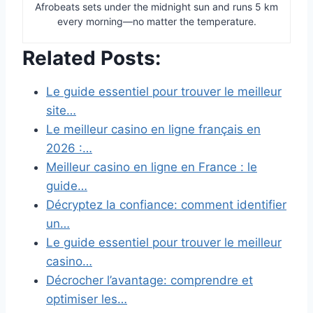
Afrobeats sets under the midnight sun and runs 5 km
every morning—no matter the temperature.
Related Posts:
Le guide essentiel pour trouver le meilleur
site…
Le meilleur casino en ligne français en
2026 :…
Meilleur casino en ligne en France : le
guide…
Décryptez la confiance: comment identifier
un…
Le guide essentiel pour trouver le meilleur
casino…
Décrocher l’avantage: comprendre et
optimiser les…