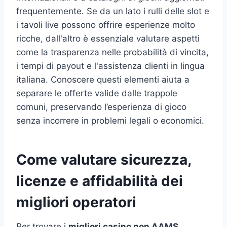
frequentemente. Se da un lato i rulli delle slot e
i tavoli live possono offrire esperienze molto
ricche, dall'altro è essenziale valutare aspetti
come la trasparenza nelle probabilità di vincita,
i tempi di payout e l'assistenza clienti in lingua
italiana. Conoscere questi elementi aiuta a
separare le offerte valide dalle trappole
comuni, preservando l’esperienza di gioco
senza incorrere in problemi legali o economici.
Come valutare sicurezza,
licenze e affidabilità dei
migliori operatori
Per trovare i
migliori casino non AAMS