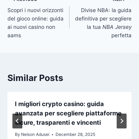
Post
Scopri i nuovi orizzonti
Divise NBA: la guida
navigation
del gioco online: guida
definitiva per scegliere
ai nuovi casino non
la tua
NBA Jersey
aams
perfetta
Similar Posts
I migliori crypto casino: guida
avanzata per scegliere piattaforme
sicure, trasparenti e vincenti
By
Nelson Adusei
December 28, 2025