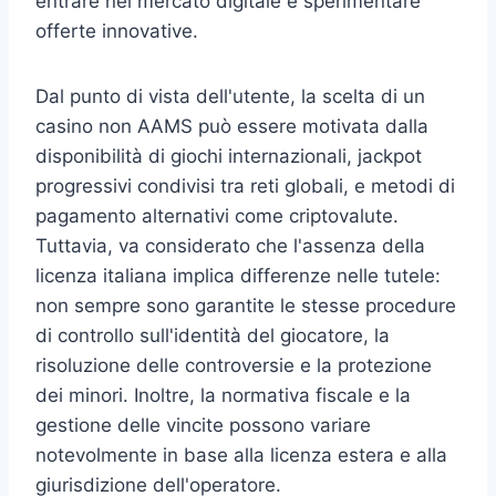
entrare nel mercato digitale e sperimentare
offerte innovative.
Dal punto di vista dell'utente, la scelta di un
casino non AAMS può essere motivata dalla
disponibilità di giochi internazionali, jackpot
progressivi condivisi tra reti globali, e metodi di
pagamento alternativi come criptovalute.
Tuttavia, va considerato che l'assenza della
licenza italiana implica differenze nelle tutele:
non sempre sono garantite le stesse procedure
di controllo sull'identità del giocatore, la
risoluzione delle controversie e la protezione
dei minori. Inoltre, la normativa fiscale e la
gestione delle vincite possono variare
notevolmente in base alla licenza estera e alla
giurisdizione dell'operatore.