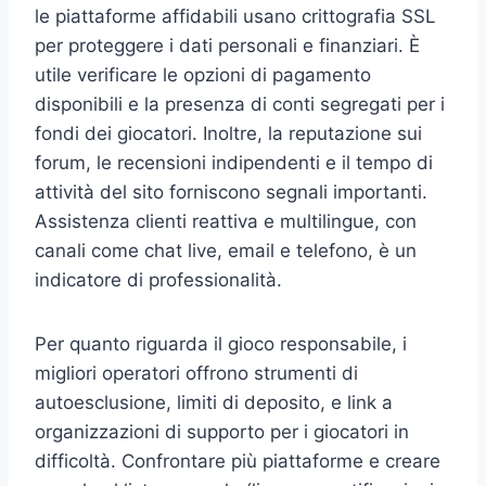
le piattaforme affidabili usano crittografia SSL
per proteggere i dati personali e finanziari. È
utile verificare le opzioni di pagamento
disponibili e la presenza di conti segregati per i
fondi dei giocatori. Inoltre, la reputazione sui
forum, le recensioni indipendenti e il tempo di
attività del sito forniscono segnali importanti.
Assistenza clienti reattiva e multilingue, con
canali come chat live, email e telefono, è un
indicatore di professionalità.
Per quanto riguarda il gioco responsabile, i
migliori operatori offrono strumenti di
autoesclusione, limiti di deposito, e link a
organizzazioni di supporto per i giocatori in
difficoltà. Confrontare più piattaforme e creare