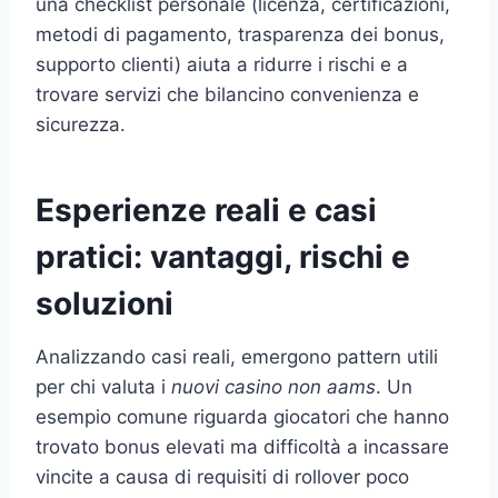
una checklist personale (licenza, certificazioni,
metodi di pagamento, trasparenza dei bonus,
supporto clienti) aiuta a ridurre i rischi e a
trovare servizi che bilancino convenienza e
sicurezza.
Esperienze reali e casi
pratici: vantaggi, rischi e
soluzioni
Analizzando casi reali, emergono pattern utili
per chi valuta i
nuovi casino non aams
. Un
esempio comune riguarda giocatori che hanno
trovato bonus elevati ma difficoltà a incassare
vincite a causa di requisiti di rollover poco