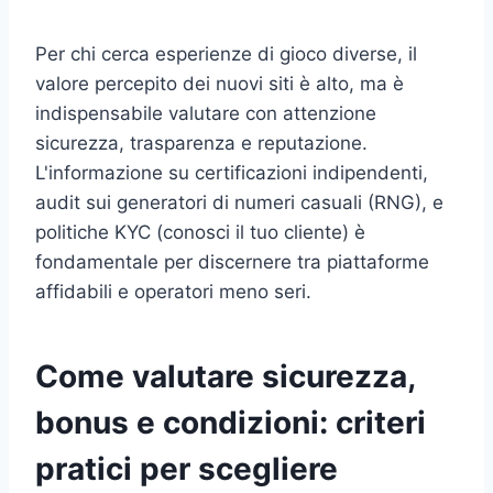
Per chi cerca esperienze di gioco diverse, il
valore percepito dei nuovi siti è alto, ma è
indispensabile valutare con attenzione
sicurezza, trasparenza e reputazione.
L'informazione su certificazioni indipendenti,
audit sui generatori di numeri casuali (RNG), e
politiche KYC (conosci il tuo cliente) è
fondamentale per discernere tra piattaforme
affidabili e operatori meno seri.
Come valutare sicurezza,
bonus e condizioni: criteri
pratici per scegliere