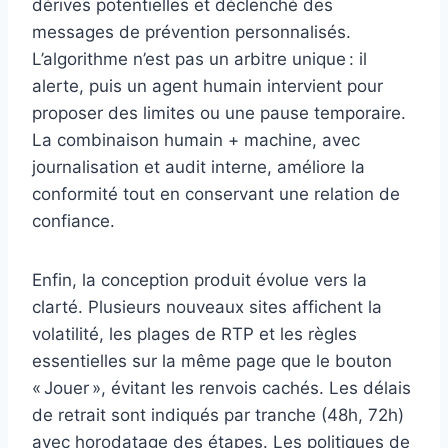
dérives potentielles et déclenché des
messages de prévention personnalisés.
L’algorithme n’est pas un arbitre unique : il
alerte, puis un agent humain intervient pour
proposer des limites ou une pause temporaire.
La combinaison humain + machine, avec
journalisation et audit interne, améliore la
conformité tout en conservant une relation de
confiance.
Enfin, la conception produit évolue vers la
clarté. Plusieurs nouveaux sites affichent la
volatilité, les plages de RTP et les règles
essentielles sur la même page que le bouton
« Jouer », évitant les renvois cachés. Les délais
de retrait sont indiqués par tranche (48h, 72h)
avec horodatage des étapes. Les politiques de