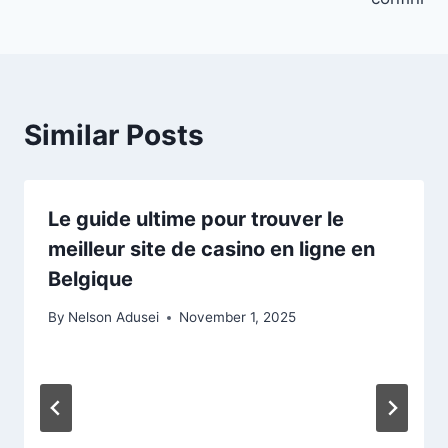
Similar Posts
Le guide ultime pour trouver le
meilleur site de casino en ligne en
Belgique
By
Nelson Adusei
November 1, 2025