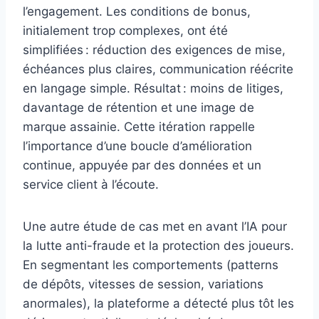
l’engagement. Les conditions de bonus,
initialement trop complexes, ont été
simplifiées : réduction des exigences de mise,
échéances plus claires, communication réécrite
en langage simple. Résultat : moins de litiges,
davantage de rétention et une image de
marque assainie. Cette itération rappelle
l’importance d’une boucle d’amélioration
continue, appuyée par des données et un
service client à l’écoute.
Une autre étude de cas met en avant l’IA pour
la lutte anti-fraude et la protection des joueurs.
En segmentant les comportements (patterns
de dépôts, vitesses de session, variations
anormales), la plateforme a détecté plus tôt les