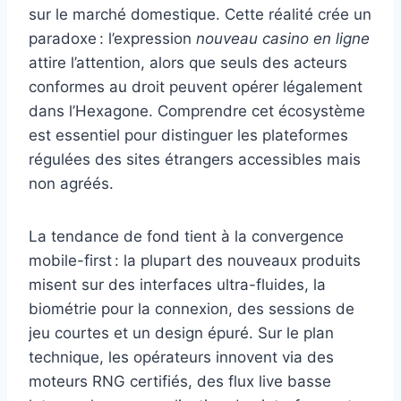
sur le marché domestique. Cette réalité crée un
paradoxe : l’expression
nouveau casino en ligne
attire l’attention, alors que seuls des acteurs
conformes au droit peuvent opérer légalement
dans l’Hexagone. Comprendre cet écosystème
est essentiel pour distinguer les plateformes
régulées des sites étrangers accessibles mais
non agréés.
La tendance de fond tient à la convergence
mobile-first : la plupart des nouveaux produits
misent sur des interfaces ultra-fluides, la
biométrie pour la connexion, des sessions de
jeu courtes et un design épuré. Sur le plan
technique, les opérateurs innovent via des
moteurs RNG certifiés, des flux live basse