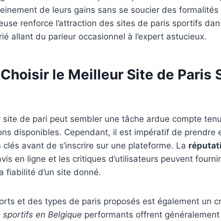
pleinement de leurs gains sans se soucier des formalités 
use renforce l’attraction des sites de paris sportifs dans
rié allant du parieur occasionnel à l’expert astucieux.
oisir le Meilleur Site de Paris 
ur site de pari peut sembler une tâche ardue compte ten
ns disponibles. Cependant, il est impératif de prendre
s clés avant de s’inscrire sur une plateforme. La
réputat
vis en ligne et les critiques d’utilisateurs peuvent fourn
a fiabilité d’un site donné.
orts et des types de paris proposés est également un cr
s sportifs en Belgique
performants offrent généralement