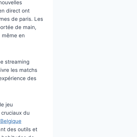
 nouvelles
en direct ont
rmes de paris. Les
portée de main,
el même en
 de streaming
ivre les matchs
l’expérience des
le jeu
 cruciaux du
 Belgique
nt des outils et