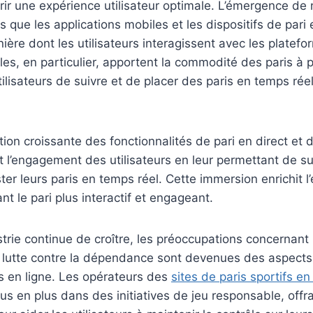
frir une expérience utilisateur optimale. L’émergence de
s que les applications mobiles et les dispositifs de pari 
ière dont les utilisateurs interagissent avec les platefo
les, en particulier, apportent la commodité des paris à 
ilisateurs de suivre et de placer des paris en temps ré
ation croissante des fonctionnalités de pari en direct et
l’engagement des utilisateurs en leur permettant de su
ster leurs paris en temps réel. Cette immersion enrichit 
ant le pari plus interactif et engageant.
strie continue de croître, les préoccupations concernant 
a lutte contre la dépendance sont devenues des aspects
s en ligne. Les opérateurs des
sites de paris sportifs en
us en plus dans des initiatives de jeu responsable, offra