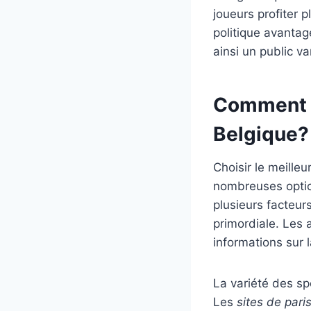
joueurs profiter 
politique avantage
ainsi un public va
Comment Ch
Belgique?
Choisir le meille
nombreuses optio
plusieurs facteur
primordiale. Les a
informations sur l
La variété des sp
Les
sites de pari