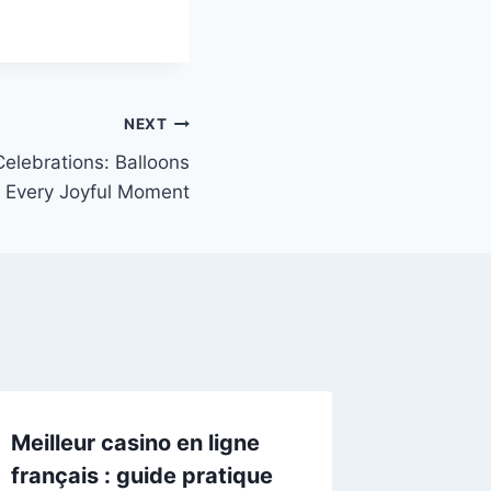
NEXT
elebrations: Balloons
r Every Joyful Moment
Meilleur casino en ligne
Lightni
français : guide pratique
Ticket 