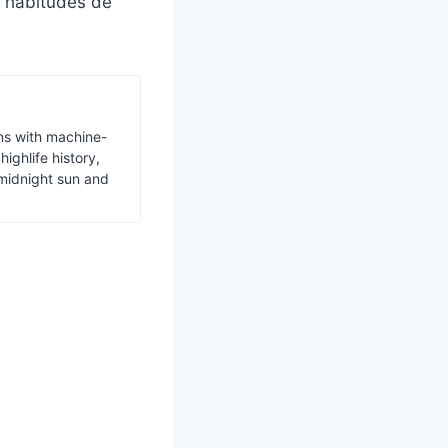
rs habitudes de
ns with machine-
ighlife history,
midnight sun and