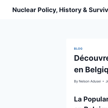
Skip
Nuclear Policy, History & Surviv
to
content
BLOG
Découvrez
en Belgi
By
Nelson Adusei
J
La Popular