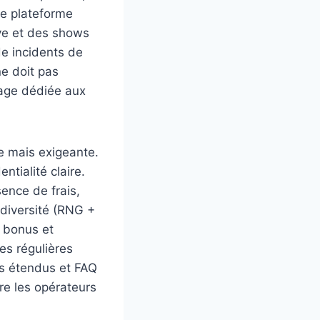
ne plateforme
ive et des shows
de incidents de
ne doit pas
page dédiée aux
e mais exigeante.
ntialité claire.
ence de frais,
 diversité (RNG +
é bonus et
es régulières
es étendus et FAQ
re les opérateurs