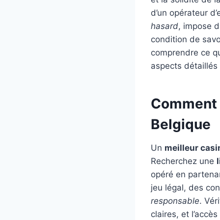
d’un opérateur d’
hasard
, impose d
condition de savo
comprendre ce qu
aspects détaillés 
Comment id
Belgique
Un
meilleur casi
Recherchez une
opéré en partenar
jeu légal, des co
responsable
. Vér
claires, et l’accè