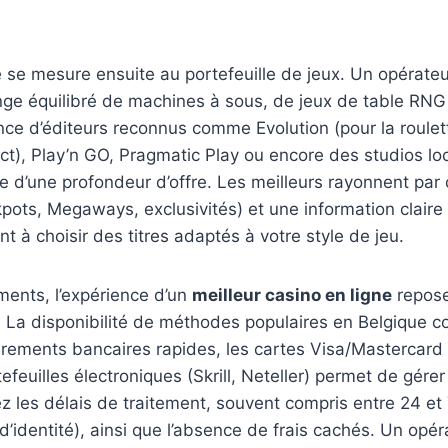
e se mesure ensuite au portefeuille de jeux. Un opérate
ge équilibré de machines à sous, de jeux de table RNG
nce d’éditeurs reconnus comme Evolution (pour la roulett
ect), Play’n GO, Pragmatic Play ou encore des studios 
d’une profondeur d’offre. Les meilleurs rayonnent par 
pots, Megaways, exclusivités) et une information claire
dent à choisir des titres adaptés à votre style de jeu.
ments, l’expérience d’un
meilleur casino en ligne
repose
es. La disponibilité de méthodes populaires en Belgique
virements bancaires rapides, les cartes Visa/Mastercard 
efeuilles électroniques (Skrill, Neteller) permet de gérer
z les délais de traitement, souvent compris entre 24 et
 d’identité), ainsi que l’absence de frais cachés. Un opé