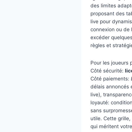
des limites adapt
proposant des ta
live pour dynamise
connexion ou de li
excéder quelques
règles et stratég
Pour les joueurs 
Côté sécurité:
li
Côté paiements:
délais annoncés e
live), transparen
loyauté: conditio
sans surpromesse.
utile. Cette gril
qui méritent votr