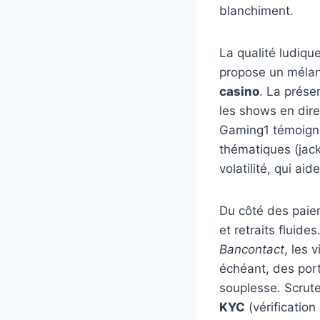
blanchiment.
La qualité ludiqu
propose un mélan
casino
. La prése
les shows en dir
Gaming1 témoigne 
thématiques (jack
volatilité, qui ai
Du côté des paie
et retraits fluid
Bancontact
, les 
échéant, des port
souplesse. Scrute
KYC
(vérification