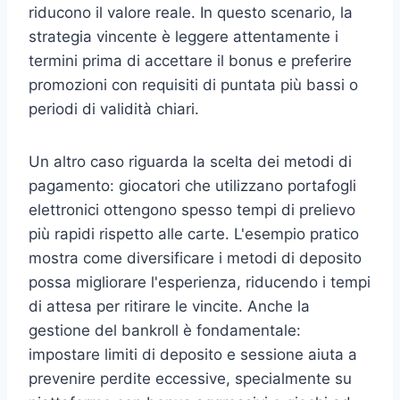
riducono il valore reale. In questo scenario, la
strategia vincente è leggere attentamente i
termini prima di accettare il bonus e preferire
promozioni con requisiti di puntata più bassi o
periodi di validità chiari.
Un altro caso riguarda la scelta dei metodi di
pagamento: giocatori che utilizzano portafogli
elettronici ottengono spesso tempi di prelievo
più rapidi rispetto alle carte. L'esempio pratico
mostra come diversificare i metodi di deposito
possa migliorare l'esperienza, riducendo i tempi
di attesa per ritirare le vincite. Anche la
gestione del bankroll è fondamentale:
impostare limiti di deposito e sessione aiuta a
prevenire perdite eccessive, specialmente su