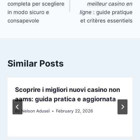
completa per scegliere
meilleur casino en
in modo sicuro e
ligne
: guide pratique
consapevole
et critères essentiels
Similar Posts
Scoprire i migliori nuovi casino non
aams: guida pratica e aggiornata
By
Nelson Adusei
February 22, 2026