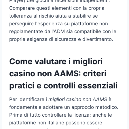
Player) dei giochi e recensioni indipendenti.
Comparare questi elementi con la propria
tolleranza al rischio aiuta a stabilire se
perseguire l'esperienza su piattaforme non
regolamentate dall'ADM sia compatibile con le
proprie esigenze di sicurezza e divertimento.
Come valutare i
migliori
casino non AAMS
: criteri
pratici e controlli essenziali
Per identificare i
migliori casino non AAMS
è
fondamentale adottare un approccio metodico.
Prima di tutto controllare la licenza: anche le
piattaforme non italiane possono essere