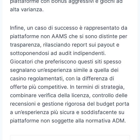
piattaforme con bonus aggressivi e giochi ad
alta varianza.
Infine, un caso di successo è rappresentato da
piattaforme non AAMS che si sono distinte per
trasparenza, rilasciando report sui payout e
sottoponendosi ad audit indipendenti.
Giocatori che preferiscono questi siti spesso
segnalano un’esperienza simile a quella dei
casino regolamentati, con la differenza di
offerte più competitive. In termini di strategia,
combinare verifica della licenza, controllo delle
recensioni e gestione rigorosa del budget porta
a un’esperienza più sicura e soddisfacente su
piattaforme non soggette alla normativa ADM.