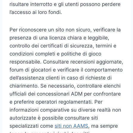
risultare interrotto e gli utenti possono perdere
l’accesso ai loro fondi.
Per riconoscere un sito non sicuro, verificare la
presenza di una licenza chiara e leggibile,
controllo dei certificati di sicurezza, termini e
condizioni completi e politiche di gioco
responsabile. Consultare recensioni aggiornate,
forum di giocatori e verificare il comportamento
dell’assistenza clienti in caso di richieste di
chiarimento. Se necessario, controllare elenchi
ufficiali dei concessionari ADM per confrontare
e preferire operatori regolamentati. Per
informazioni comparative su diverse realtà non
autorizzate è possibile consultare siti
specializzati come
siti non AAMS
, ma sempre