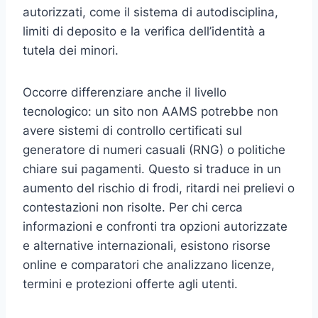
autorizzati, come il sistema di autodisciplina,
limiti di deposito e la verifica dell’identità a
tutela dei minori.
Occorre differenziare anche il livello
tecnologico: un sito non AAMS potrebbe non
avere sistemi di controllo certificati sul
generatore di numeri casuali (RNG) o politiche
chiare sui pagamenti. Questo si traduce in un
aumento del rischio di frodi, ritardi nei prelievi o
contestazioni non risolte. Per chi cerca
informazioni e confronti tra opzioni autorizzate
e alternative internazionali, esistono risorse
online e comparatori che analizzano licenze,
termini e protezioni offerte agli utenti.