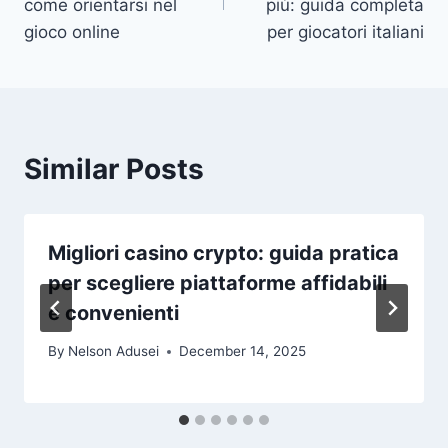
come orientarsi nel
più: guida completa
gioco online
per giocatori italiani
Similar Posts
Migliori casino crypto: guida pratica
per scegliere piattaforme affidabili
e convenienti
By
Nelson Adusei
December 14, 2025