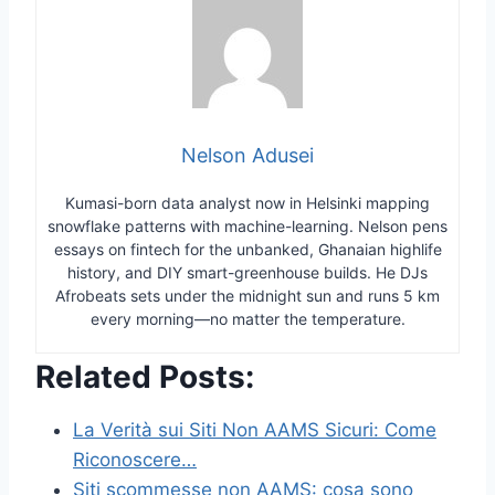
Nelson Adusei
Kumasi-born data analyst now in Helsinki mapping
snowflake patterns with machine-learning. Nelson pens
essays on fintech for the unbanked, Ghanaian highlife
history, and DIY smart-greenhouse builds. He DJs
Afrobeats sets under the midnight sun and runs 5 km
every morning—no matter the temperature.
Related Posts:
La Verità sui Siti Non AAMS Sicuri: Come
Riconoscere…
Siti scommesse non AAMS: cosa sono