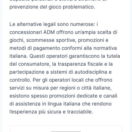
prevenzione del gioco problematico.
Le alternative legali sono numerose: i
concessionari ADM offrono un’ampia scelta di
giochi, scommesse sportive, promozioni e
metodi di pagamento conformi alla normativa
italiana. Questi operatori garantiscono la tutela
del consumatore, la trasparenza fiscale e la
partecipazione a sistemi di autodisciplina e
controllo. Per gli operatori locali che offrono
servizi su misura per regioni o città italiane,
esistono spesso promozioni dedicate e canali
di assistenza in lingua italiana che rendono
l’esperienza più sicura e tracciabile.