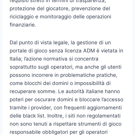
requisiti stretti in termini di trasparenza,
protezione del giocatore, prevenzione del
riciclaggio e monitoraggio delle operazioni
finanziarie.
Dal punto di vista legale, la gestione di un
portale di gioco senza licenza ADM è vietata in
Italia; l’azione normativa si concentra
soprattutto sugli operatori, ma anche gli utenti
possono incorrere in problematiche pratiche,
come blocchi dei domini o impossibilità di
recuperare somme. Le autorità italiane hanno
poteri per oscurare domini e bloccare l’accesso
tramite i provider, con frequenti aggiornamenti
delle black list. Inoltre, i siti non regolamentati
non sono tenuti a rispettare strumenti di gioco
responsabile obbligatori per gli operatori