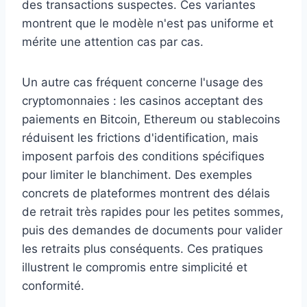
des transactions suspectes. Ces variantes
montrent que le modèle n'est pas uniforme et
mérite une attention cas par cas.
Un autre cas fréquent concerne l'usage des
cryptomonnaies : les casinos acceptant des
paiements en Bitcoin, Ethereum ou stablecoins
réduisent les frictions d'identification, mais
imposent parfois des conditions spécifiques
pour limiter le blanchiment. Des exemples
concrets de plateformes montrent des délais
de retrait très rapides pour les petites sommes,
puis des demandes de documents pour valider
les retraits plus conséquents. Ces pratiques
illustrent le compromis entre simplicité et
conformité.