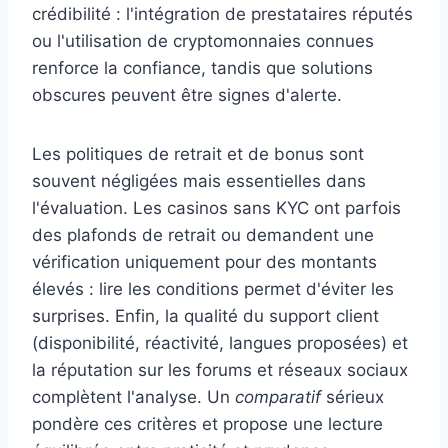
crédibilité : l'intégration de prestataires réputés
ou l'utilisation de cryptomonnaies connues
renforce la confiance, tandis que solutions
obscures peuvent être signes d'alerte.
Les politiques de retrait et de bonus sont
souvent négligées mais essentielles dans
l'évaluation. Les casinos sans KYC ont parfois
des plafonds de retrait ou demandent une
vérification uniquement pour des montants
élevés : lire les conditions permet d'éviter les
surprises. Enfin, la qualité du support client
(disponibilité, réactivité, langues proposées) et
la réputation sur les forums et réseaux sociaux
complètent l'analyse. Un
comparatif
sérieux
pondère ces critères et propose une lecture