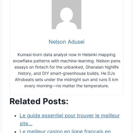
Nelson Adusei
Kumasi-born data analyst now in Helsinki mapping
snowflake patterns with machine-learning. Nelson pens
essays on fintech for the unbanked, Ghanaian highlife
history, and DIY smart-greenhouse builds. He DJs
Afrobeats sets under the midnight sun and runs 5 km
every morning—no matter the temperature.
Related Posts:
Le guide essentiel pour trouver le meilleur
site…
Le meilleur casino en ligne français en