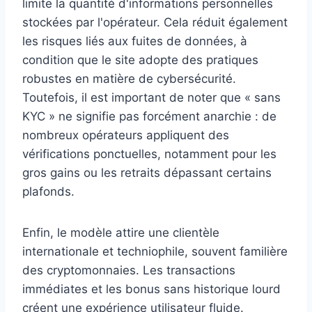
limite la quantité d'informations personnelles
stockées par l'opérateur. Cela réduit également
les risques liés aux fuites de données, à
condition que le site adopte des pratiques
robustes en matière de cybersécurité.
Toutefois, il est important de noter que « sans
KYC » ne signifie pas forcément anarchie : de
nombreux opérateurs appliquent des
vérifications ponctuelles, notamment pour les
gros gains ou les retraits dépassant certains
plafonds.
Enfin, le modèle attire une clientèle
internationale et techniophile, souvent familière
des cryptomonnaies. Les transactions
immédiates et les bonus sans historique lourd
créent une expérience utilisateur fluide.