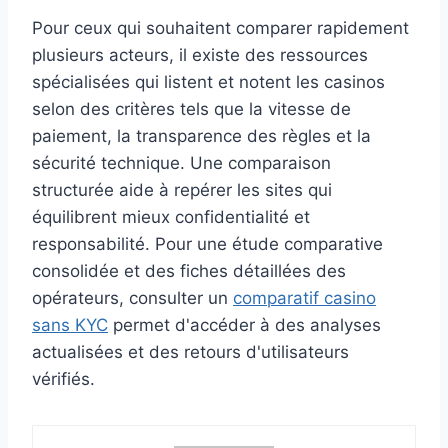
Pour ceux qui souhaitent comparer rapidement
plusieurs acteurs, il existe des ressources
spécialisées qui listent et notent les casinos
selon des critères tels que la vitesse de
paiement, la transparence des règles et la
sécurité technique. Une comparaison
structurée aide à repérer les sites qui
équilibrent mieux confidentialité et
responsabilité. Pour une étude comparative
consolidée et des fiches détaillées des
opérateurs, consulter un
comparatif casino
sans KYC
permet d'accéder à des analyses
actualisées et des retours d'utilisateurs
vérifiés.