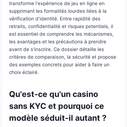
transforme l'expérience de jeu en ligne en
supprimant les formalités lourdes liées à la
vérification d'identité. Entre rapidité des
retraits, confidentialité et risques potentiels, il
est essentiel de comprendre les mécanismes,
les avantages et les précautions à prendre
avant de s'inscrire. Ce dossier détaille les
critères de comparaison, la sécurité et propose
des exemples concrets pour aider à faire un
choix éclairé.
Qu'est-ce qu'un
casino
sans KYC
et pourquoi ce
modèle séduit-il autant ?