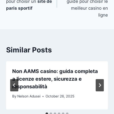
pour choisir un
site de
guide pour choisir le
paris sportif
meilleur casino en
ligne
Similar Posts
Non AAMS casino: guida completa
a licenze estere, sicurezza e
responsabilità
By
Nelson Adusei
October 26, 2025