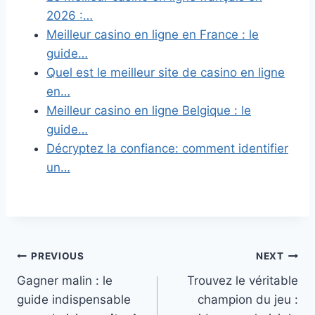
2026 :…
Meilleur casino en ligne en France : le
guide…
Quel est le meilleur site de casino en ligne
en…
Meilleur casino en ligne Belgique : le
guide…
Décryptez la confiance: comment identifier
un…
Post
PREVIOUS
NEXT
Gagner malin : le
Trouvez le véritable
navigation
guide indispensable
champion du jeu :