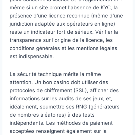
même si un site promet l'absence de KYC, la
présence d'une licence reconnue (même d'une
juridiction adaptée aux opérateurs en ligne)
reste un indicateur fort de sérieux. Vérifier la
transparence sur l'origine de la licence, les
conditions générales et les mentions légales
est indispensable.
La sécurité technique mérite la même
attention. Un bon casino doit utiliser des
protocoles de chiffrement (SSL), afficher des
informations sur les audits de ses jeux, et,
idéalement, soumettre ses RNG (générateurs
de nombres aléatoires) à des tests
indépendants. Les méthodes de paiement
acceptées renseignent également sur la