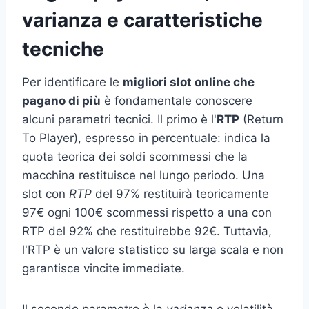
varianza e caratteristiche
tecniche
Per identificare le
migliori slot online che
pagano di più
è fondamentale conoscere
alcuni parametri tecnici. Il primo è l'
RTP
(Return
To Player), espresso in percentuale: indica la
quota teorica dei soldi scommessi che la
macchina restituisce nel lungo periodo. Una
slot con
RTP
del 97% restituirà teoricamente
97€ ogni 100€ scommessi rispetto a una con
RTP del 92% che restituirebbe 92€. Tuttavia,
l'RTP è un valore statistico su larga scala e non
garantisce vincite immediate.
Il secondo parametro è la
varianza
o volatilità.