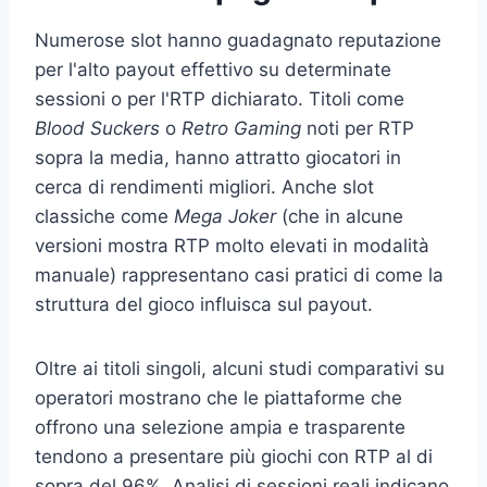
Numerose slot hanno guadagnato reputazione
per l'alto payout effettivo su determinate
sessioni o per l'RTP dichiarato. Titoli come
Blood Suckers
o
Retro Gaming
noti per RTP
sopra la media, hanno attratto giocatori in
cerca di rendimenti migliori. Anche slot
classiche come
Mega Joker
(che in alcune
versioni mostra RTP molto elevati in modalità
manuale) rappresentano casi pratici di come la
struttura del gioco influisca sul payout.
Oltre ai titoli singoli, alcuni studi comparativi su
operatori mostrano che le piattaforme che
offrono una selezione ampia e trasparente
tendono a presentare più giochi con RTP al di
sopra del 96%. Analisi di sessioni reali indicano