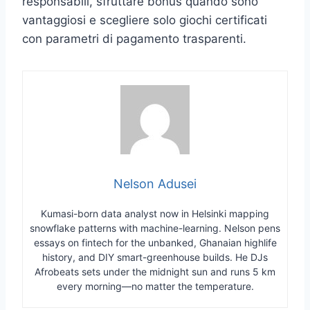
responsabili, sfruttare bonus quando sono
vantaggiosi e scegliere solo giochi certificati
con parametri di pagamento trasparenti.
Nelson Adusei
Kumasi-born data analyst now in Helsinki mapping
snowflake patterns with machine-learning. Nelson pens
essays on fintech for the unbanked, Ghanaian highlife
history, and DIY smart-greenhouse builds. He DJs
Afrobeats sets under the midnight sun and runs 5 km
every morning—no matter the temperature.