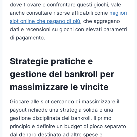
dove trovare e confrontare questi giochi, vale
anche consultare risorse affidabili come
migliori
slot online che pagano di più
, che aggregano
dati e recensioni su giochi con elevati parametri
di pagamento.
Strategie pratiche e
gestione del bankroll per
massimizzare le vincite
Giocare alle slot cercando di massimizzare il
payout richiede una strategia solida e una
gestione disciplinata del bankroll. Il primo
principio è definire un budget di gioco separato
dal denaro destinato ad altre spese e