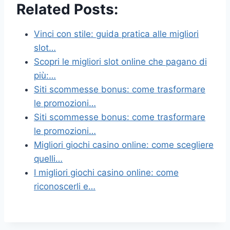
Related Posts:
Vinci con stile: guida pratica alle migliori
slot…
Scopri le migliori slot online che pagano di
più:…
Siti scommesse bonus: come trasformare
le promozioni…
Siti scommesse bonus: come trasformare
le promozioni…
Migliori giochi casino online: come scegliere
quelli…
I migliori giochi casino online: come
riconoscerli e…