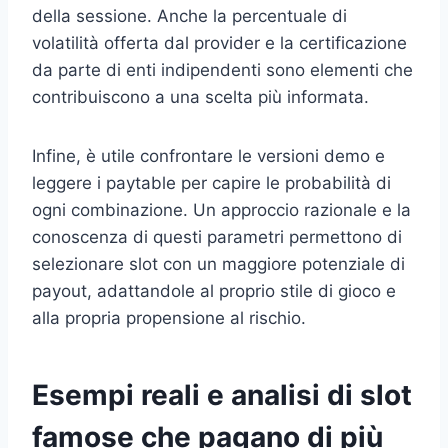
della sessione. Anche la percentuale di
volatilità offerta dal provider e la certificazione
da parte di enti indipendenti sono elementi che
contribuiscono a una scelta più informata.
Infine, è utile confrontare le versioni demo e
leggere i paytable per capire le probabilità di
ogni combinazione. Un approccio razionale e la
conoscenza di questi parametri permettono di
selezionare slot con un maggiore potenziale di
payout, adattandole al proprio stile di gioco e
alla propria propensione al rischio.
Esempi reali e analisi di slot
famose che pagano di più