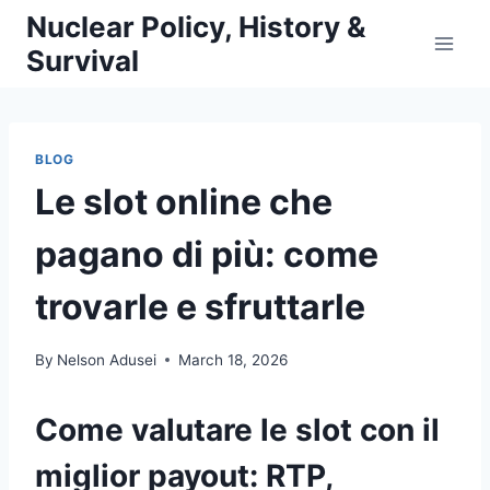
Skip
Nuclear Policy, History &
to
Survival
content
BLOG
Le slot online che
pagano di più: come
trovarle e sfruttarle
By
Nelson Adusei
March 18, 2026
Come valutare le slot con il
miglior payout: RTP,