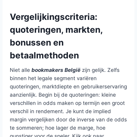
Vergelijkingscriteria:
quoteringen, markten,
bonussen en
betaalmethoden
Niet alle
bookmakers België
zijn gelijk. Zelfs
binnen het legale segment variëren
quoteringen, marktdiepte en gebruikerservaring
aanzienlijk. Begin bij de quoteringen: kleine
verschillen in odds maken op termijn een groot
verschil in rendement. Je kunt de implied
margin vergelijken door de inverse van de odds
te sommeren; hoe lager de marge, hoe
gunstiger voor de speler. Kijk ook naar