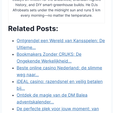
history, and DIY smart-greenhouse builds. He DJs
Afrobeats sets under the midnight sun and runs 5 km
every morning—no matter the temperature.
Related Posts:
Ontgrendel een Wereld van Kansspelen: De
Ultieme…
Bookmakers Zonder CRUKS: De
Ongekende Werkelijkheid…
Beste online casino Nederland: de slimme
weg naar…
iDEAL casino: razendsnel en veilig betalen
bij…
Ontdek de magie van de DM Balea
adventskalender…
De perfecte plek voor jouw moment: van