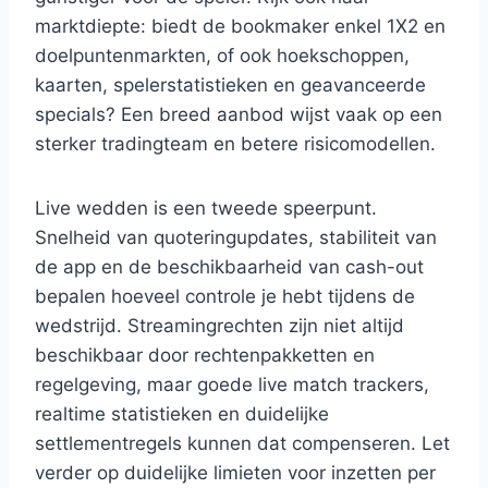
marktdiepte: biedt de bookmaker enkel 1X2 en
doelpuntenmarkten, of ook hoekschoppen,
kaarten, spelerstatistieken en geavanceerde
specials? Een breed aanbod wijst vaak op een
sterker tradingteam en betere risicomodellen.
Live wedden is een tweede speerpunt.
Snelheid van quoteringupdates, stabiliteit van
de app en de beschikbaarheid van cash-out
bepalen hoeveel controle je hebt tijdens de
wedstrijd. Streamingrechten zijn niet altijd
beschikbaar door rechtenpakketten en
regelgeving, maar goede live match trackers,
realtime statistieken en duidelijke
settlementregels kunnen dat compenseren. Let
verder op duidelijke limieten voor inzetten per