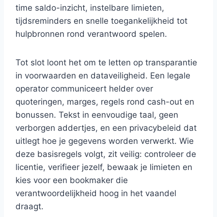
time saldo-inzicht, instelbare limieten,
tijdsreminders en snelle toegankelijkheid tot
hulpbronnen rond verantwoord spelen.
Tot slot loont het om te letten op transparantie
in voorwaarden en dataveiligheid. Een legale
operator communiceert helder over
quoteringen, marges, regels rond cash-out en
bonussen. Tekst in eenvoudige taal, geen
verborgen addertjes, en een privacybeleid dat
uitlegt hoe je gegevens worden verwerkt. Wie
deze basisregels volgt, zit veilig: controleer de
licentie, verifieer jezelf, bewaak je limieten en
kies voor een bookmaker die
verantwoordelijkheid hoog in het vaandel
draagt.