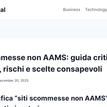
al
Business
Technology
mmesse non AAMS: guida crit
 rischi e scelte consapevoli
ecember 20, 2025
ifica “siti scommesse non AAMS”