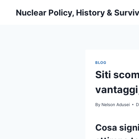
Skip
Nuclear Policy, History & Surviv
to
content
BLOG
Siti sco
vantaggi,
By
Nelson Adusei
D
Cosa sign