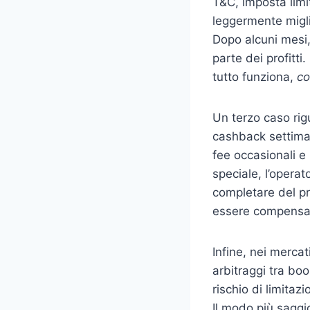
T&C, imposta limi
leggermente miglio
Dopo alcuni mesi,
parte dei profitti
tutto funziona,
co
Un terzo caso rig
cashback settiman
fee occasionali e 
speciale, l’operat
completare del pr
essere compens
Infine, nei merca
arbitraggi tra b
rischio di limitaz
Il modo più saggi