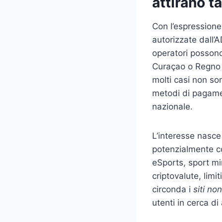
attirano ta
Con l’espression
autorizzate dall’A
operatori possono
Curaçao o Regno 
molti casi non so
metodi di pagamen
nazionale.
L’interesse nasc
potenzialmente co
eSports, sport mi
criptovalute, limi
circonda i
siti n
utenti in cerca di