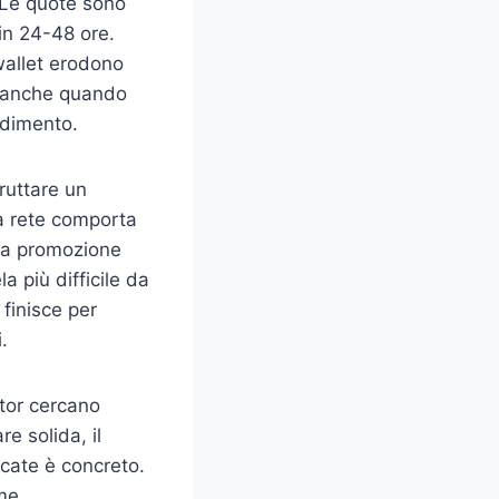
. Le quote sono
 in 24-48 ore.
wallet erodono
a: anche quando
ndimento.
ruttare un
la rete comporta
 una promozione
a più difficile da
 finisce per
.
ttor cercano
e solida, il
ocate è concreto.
ome