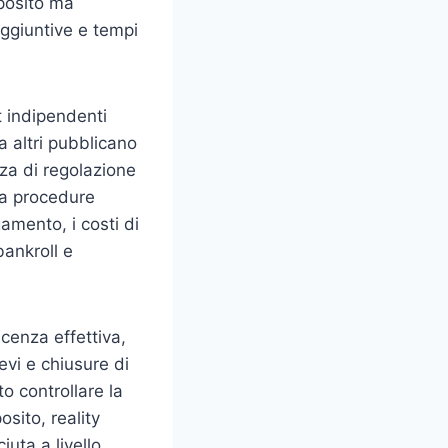
eposito ma
aggiuntive e tempi
t indipendenti
a altri pubblicano
nza di regolazione
da procedure
amento, i costi di
bankroll e
licenza effettiva,
evi e chiusure di
to controllare la
osito, reality
uta a livello