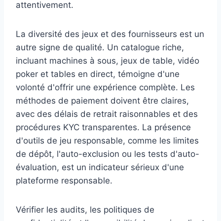
attentivement.
La diversité des jeux et des fournisseurs est un
autre signe de qualité. Un catalogue riche,
incluant machines à sous, jeux de table, vidéo
poker et tables en direct, témoigne d'une
volonté d'offrir une expérience complète. Les
méthodes de paiement doivent être claires,
avec des délais de retrait raisonnables et des
procédures KYC transparentes. La présence
d'outils de jeu responsable, comme les limites
de dépôt, l'auto-exclusion ou les tests d'auto-
évaluation, est un indicateur sérieux d'une
plateforme responsable.
Vérifier les audits, les politiques de