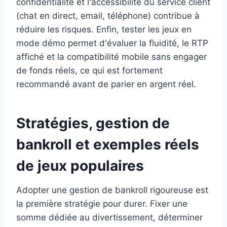
confidentialité et l'accessibilité du service client
(chat en direct, email, téléphone) contribue à
réduire les risques. Enfin, tester les jeux en
mode démo permet d'évaluer la fluidité, le RTP
affiché et la compatibilité mobile sans engager
de fonds réels, ce qui est fortement
recommandé avant de parier en argent réel.
Stratégies, gestion de
bankroll et exemples réels
de jeux populaires
Adopter une gestion de bankroll rigoureuse est
la première stratégie pour durer. Fixer une
somme dédiée au divertissement, déterminer