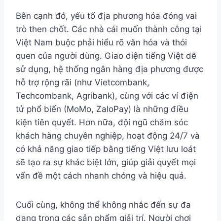
Bên cạnh đó, yếu tố địa phương hóa đóng vai
trò then chốt. Các nhà cái muốn thành công tại
Việt Nam buộc phải hiểu rõ văn hóa và thói
quen của người dùng. Giao diện tiếng Việt dễ
sử dụng, hệ thống ngân hàng địa phương được
hỗ trợ rộng rãi (như Vietcombank,
Techcombank, Agribank), cùng với các ví điện
tử phổ biến (MoMo, ZaloPay) là những điều
kiện tiên quyết. Hơn nữa, đội ngũ chăm sóc
khách hàng chuyên nghiệp, hoạt động 24/7 và
có khả năng giao tiếp bằng tiếng Việt lưu loát
sẽ tạo ra sự khác biệt lớn, giúp giải quyết mọi
vấn đề một cách nhanh chóng và hiệu quả.
Cuối cùng, không thể không nhắc đến sự đa
dạng trong các sản phẩm giải trí. Người chơi