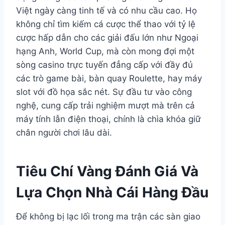
Việt ngày càng tinh tế và có nhu cầu cao. Họ
không chỉ tìm kiếm cá cược thể thao với tỷ lệ
cược hấp dẫn cho các giải đấu lớn như Ngoại
hạng Anh, World Cup, mà còn mong đợi một
sòng casino trực tuyến đẳng cấp với đầy đủ
các trò game bài, bàn quay Roulette, hay máy
slot với đồ họa sắc nét. Sự đầu tư vào công
nghệ, cung cấp trải nghiệm mượt mà trên cả
máy tính lẫn điện thoại, chính là chìa khóa giữ
chân người chơi lâu dài.
Tiêu Chí Vàng Đánh Giá Và
Lựa Chọn Nhà Cái Hàng Đầu
Để không bị lạc lối trong ma trận các sàn giao