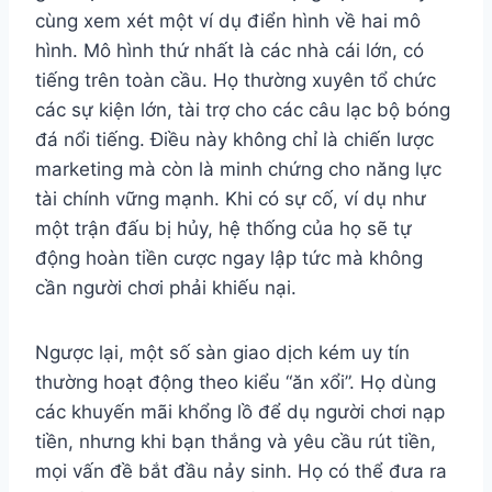
cùng xem xét một ví dụ điển hình về hai mô
hình. Mô hình thứ nhất là các nhà cái lớn, có
tiếng trên toàn cầu. Họ thường xuyên tổ chức
các sự kiện lớn, tài trợ cho các câu lạc bộ bóng
đá nổi tiếng. Điều này không chỉ là chiến lược
marketing mà còn là minh chứng cho năng lực
tài chính vững mạnh. Khi có sự cố, ví dụ như
một trận đấu bị hủy, hệ thống của họ sẽ tự
động hoàn tiền cược ngay lập tức mà không
cần người chơi phải khiếu nại.
Ngược lại, một số sàn giao dịch kém uy tín
thường hoạt động theo kiểu “ăn xổi”. Họ dùng
các khuyến mãi khổng lồ để dụ người chơi nạp
tiền, nhưng khi bạn thắng và yêu cầu rút tiền,
mọi vấn đề bắt đầu nảy sinh. Họ có thể đưa ra