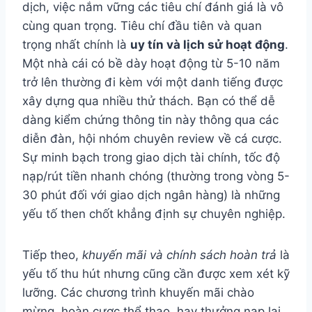
dịch, việc nắm vững các tiêu chí đánh giá là vô
cùng quan trọng. Tiêu chí đầu tiên và quan
trọng nhất chính là
uy tín và lịch sử hoạt động
.
Một nhà cái có bề dày hoạt động từ 5-10 năm
trở lên thường đi kèm với một danh tiếng được
xây dựng qua nhiều thử thách. Bạn có thể dễ
dàng kiểm chứng thông tin này thông qua các
diễn đàn, hội nhóm chuyên review về cá cược.
Sự minh bạch trong giao dịch tài chính, tốc độ
nạp/rút tiền nhanh chóng (thường trong vòng 5-
30 phút đối với giao dịch ngân hàng) là những
yếu tố then chốt khẳng định sự chuyên nghiệp.
Tiếp theo,
khuyến mãi và chính sách hoàn trả
là
yếu tố thu hút nhưng cũng cần được xem xét kỹ
lưỡng. Các chương trình khuyến mãi chào
mừng, hoàn cược thể thao, hay thưởng nạp lại