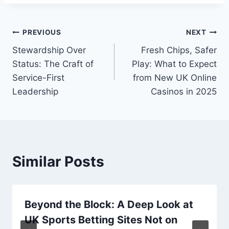
Post
PREVIOUS
NEXT
Stewardship Over
Fresh Chips, Safer
navigation
Status: The Craft of
Play: What to Expect
Service-First
from New UK Online
Leadership
Casinos in 2025
Similar Posts
Beyond the Block: A Deep Look at
UK Sports Betting Sites Not on