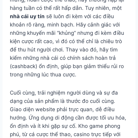
hàng tuần có thể rất hấp dẫn. Tuy nhiên, một
nhà cái uy tín
sẽ luôn đi kèm với các điều
khoản rõ ràng, minh bạch. Hãy cảnh giác với
những khuyến mãi “khủng” nhưng đi kèm điều
kiện cược rất cao, vì đó có thể chỉ là chiêu trò
để thu hút người chơi. Thay vào đó, hãy tìm
kiếm những nhà cái có chính sách hoàn trả
(cashback) ổn định, giúp bạn giảm thiểu rủi ro
trong những lúc thua cược.
Cuối cùng, trải nghiệm người dùng và sự đa
dạng của sản phẩm là thước đo cuối cùng.
Giao diện website phải trực quan, dễ điều
hướng. Ứng dụng di động cần được tối ưu hóa,
ổn định và ít khi gặp sự cố. Kho game phong
phú, từ cá cược thể thao, casino trực tiếp với