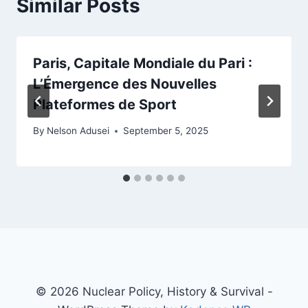
Similar Posts
Paris, Capitale Mondiale du Pari :
L’Émergence des Nouvelles
Plateformes de Sport
By
Nelson Adusei
September 5, 2025
© 2026 Nuclear Policy, History & Survival -