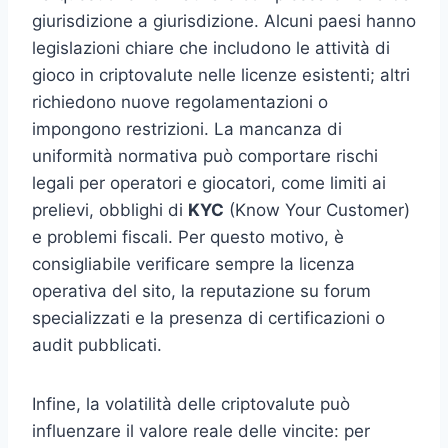
giurisdizione a giurisdizione. Alcuni paesi hanno
legislazioni chiare che includono le attività di
gioco in criptovalute nelle licenze esistenti; altri
richiedono nuove regolamentazioni o
impongono restrizioni. La mancanza di
uniformità normativa può comportare rischi
legali per operatori e giocatori, come limiti ai
prelievi, obblighi di
KYC
(Know Your Customer)
e problemi fiscali. Per questo motivo, è
consigliabile verificare sempre la licenza
operativa del sito, la reputazione su forum
specializzati e la presenza di certificazioni o
audit pubblicati.
Infine, la volatilità delle criptovalute può
influenzare il valore reale delle vincite: per