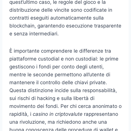
quest’ultimo caso, le regole del gioco e la
distribuzione delle vincite sono codificate in
contratti eseguiti automaticamente sulla
blockchain, garantendo esecuzione trasparente
e senza intermediari.
È importante comprendere le differenze tra
piattaforme custodial e non custodial: le prime
gestiscono i fondi per conto degli utenti,
mentre le seconde permettono all’utente di
mantenere il controllo delle chiavi private.
Questa distinzione incide sulla responsabilità,
sui rischi di hacking e sulla libertà di
movimento dei fondi. Per chi cerca anonimato o
rapidità, i
casino in criptovalute
rappresentano
una rivoluzione, ma richiedono anche una
buona conoscenza delle procedure di wallet e