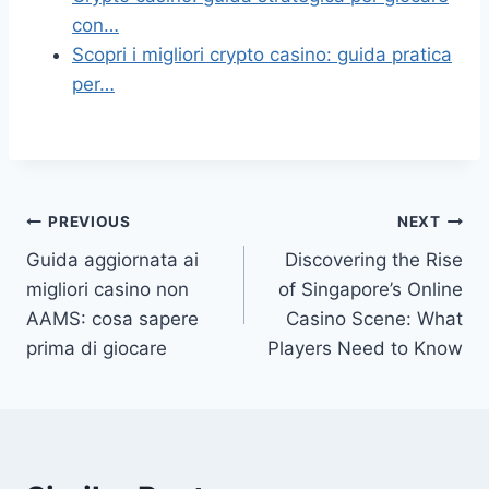
con…
Scopri i migliori crypto casino: guida pratica
per…
Post
PREVIOUS
NEXT
Guida aggiornata ai
Discovering the Rise
navigation
migliori casino non
of Singapore’s Online
AAMS: cosa sapere
Casino Scene: What
prima di giocare
Players Need to Know