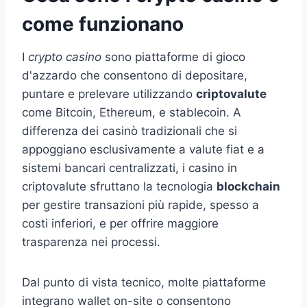
come funzionano
I
crypto casino
sono piattaforme di gioco
d'azzardo che consentono di depositare,
puntare e prelevare utilizzando
criptovalute
come Bitcoin, Ethereum, e stablecoin. A
differenza dei casinò tradizionali che si
appoggiano esclusivamente a valute fiat e a
sistemi bancari centralizzati, i casino in
criptovalute sfruttano la tecnologia
blockchain
per gestire transazioni più rapide, spesso a
costi inferiori, e per offrire maggiore
trasparenza nei processi.
Dal punto di vista tecnico, molte piattaforme
integrano wallet on-site o consentono