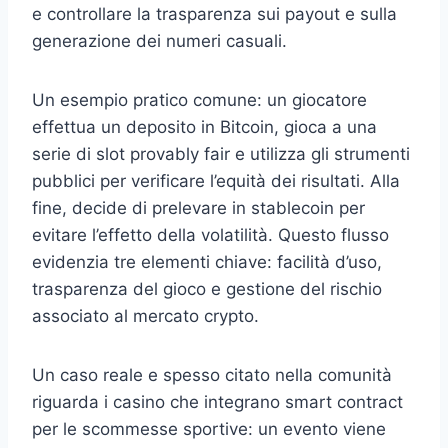
e controllare la trasparenza sui payout e sulla
generazione dei numeri casuali.
Un esempio pratico comune: un giocatore
effettua un deposito in Bitcoin, gioca a una
serie di slot provably fair e utilizza gli strumenti
pubblici per verificare l’equità dei risultati. Alla
fine, decide di prelevare in stablecoin per
evitare l’effetto della volatilità. Questo flusso
evidenzia tre elementi chiave: facilità d’uso,
trasparenza del gioco e gestione del rischio
associato al mercato crypto.
Un caso reale e spesso citato nella comunità
riguarda i casino che integrano smart contract
per le scommesse sportive: un evento viene