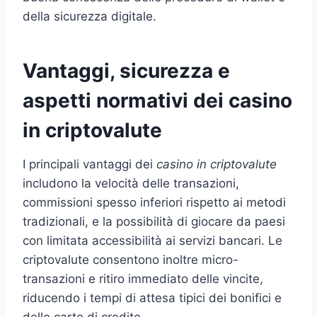
della sicurezza digitale.
Vantaggi, sicurezza e
aspetti normativi dei casino
in criptovalute
I principali vantaggi dei
casino in criptovalute
includono la velocità delle transazioni,
commissioni spesso inferiori rispetto ai metodi
tradizionali, e la possibilità di giocare da paesi
con limitata accessibilità ai servizi bancari. Le
criptovalute consentono inoltre micro-
transazioni e ritiro immediato delle vincite,
riducendo i tempi di attesa tipici dei bonifici e
delle carte di credito.