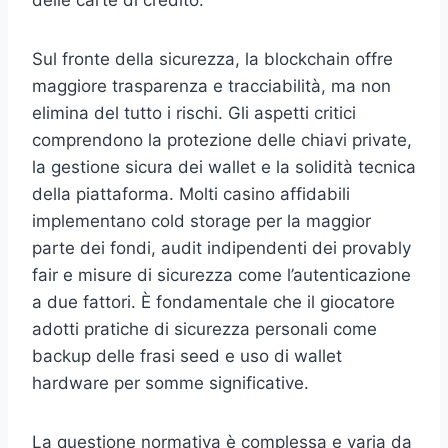
Sul fronte della sicurezza, la blockchain offre
maggiore trasparenza e tracciabilità, ma non
elimina del tutto i rischi. Gli aspetti critici
comprendono la protezione delle chiavi private,
la gestione sicura dei wallet e la solidità tecnica
della piattaforma. Molti casino affidabili
implementano cold storage per la maggior
parte dei fondi, audit indipendenti dei provably
fair e misure di sicurezza come l’autenticazione
a due fattori. È fondamentale che il giocatore
adotti pratiche di sicurezza personali come
backup delle frasi seed e uso di wallet
hardware per somme significative.
La questione normativa è complessa e varia da