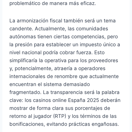
problemático de manera más eficaz.
La armonización fiscal también será un tema
candente. Actualmente, las comunidades
autónomas tienen ciertas competencias, pero
la presión para establecer un impuesto único a
nivel nacional podría cobrar fuerza. Esto
simplificaría la operativa para los proveedores
y, potencialmente, atraería a operadores
internacionales de renombre que actualmente
encuentran el sistema demasiado
fragmentado. La transparencia será la palabra
clave: los casinos online España 2025 deberán
mostrar de forma clara sus porcentajes de
retorno al jugador (RTP) y los términos de las
bonificaciones, evitando prácticas engañosas.