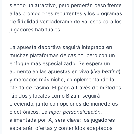
siendo un atractivo, pero perderán peso frente
a las promociones recurrentes y los programas
de fidelidad verdaderamente valiosos para los
jugadores habituales.
La apuesta deportiva seguirá integrada en
muchas plataformas de casino, pero con un
enfoque más especializado. Se espera un
aumento en las apuestas en vivo (
live betting
)
y mercados más nicho, complementando la
oferta de casino. El pago a través de métodos
rápidos y locales como Bizum seguirá
creciendo, junto con opciones de monederos
electrónicos. La
hiper-personalización
,
alimentada por IA, será clave: los jugadores
esperarán ofertas y contenidos adaptados