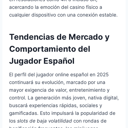
acercando la emoción del casino físico a
cualquier dispositivo con una conexión estable.
Tendencias de Mercado y
Comportamiento del
Jugador Español
El perfil del jugador online español en 2025
continuará su evolución, marcado por una
mayor exigencia de valor, entretenimiento y
control. La generación más joven, nativa digital,
buscará experiencias rápidas, sociales y
gamificadas. Esto impulsará la popularidad de
los
slots de baja volatilidad
con rondas de