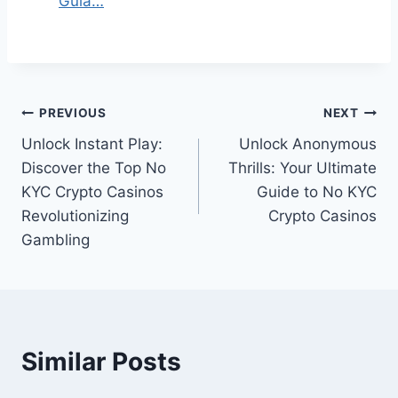
Guía…
Post
PREVIOUS
NEXT
Unlock Instant Play:
Unlock Anonymous
navigation
Discover the Top No
Thrills: Your Ultimate
KYC Crypto Casinos
Guide to No KYC
Revolutionizing
Crypto Casinos
Gambling
Similar Posts