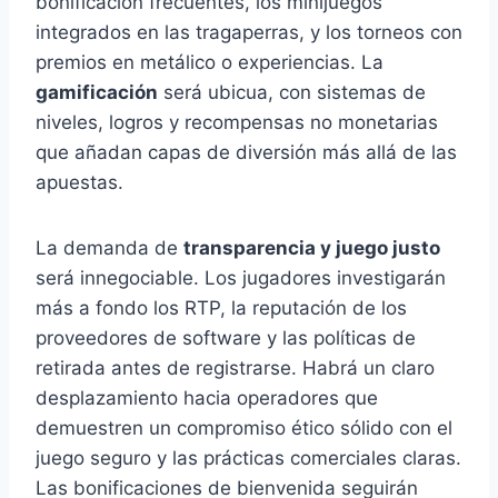
bonificación frecuentes, los minijuegos
integrados en las tragaperras, y los torneos con
premios en metálico o experiencias. La
gamificación
será ubicua, con sistemas de
niveles, logros y recompensas no monetarias
que añadan capas de diversión más allá de las
apuestas.
La demanda de
transparencia y juego justo
será innegociable. Los jugadores investigarán
más a fondo los RTP, la reputación de los
proveedores de software y las políticas de
retirada antes de registrarse. Habrá un claro
desplazamiento hacia operadores que
demuestren un compromiso ético sólido con el
juego seguro y las prácticas comerciales claras.
Las bonificaciones de bienvenida seguirán