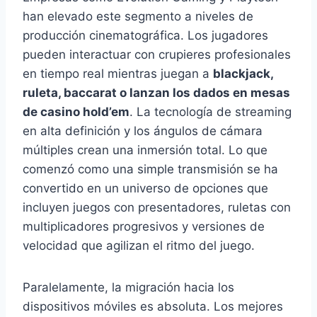
han elevado este segmento a niveles de
producción cinematográfica. Los jugadores
pueden interactuar con crupieres profesionales
en tiempo real mientras juegan a
blackjack,
ruleta, baccarat o lanzan los dados en mesas
de casino hold’em
. La tecnología de streaming
en alta definición y los ángulos de cámara
múltiples crean una inmersión total. Lo que
comenzó como una simple transmisión se ha
convertido en un universo de opciones que
incluyen juegos con presentadores, ruletas con
multiplicadores progresivos y versiones de
velocidad que agilizan el ritmo del juego.
Paralelamente, la migración hacia los
dispositivos móviles es absoluta. Los mejores