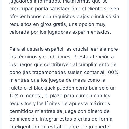
jugadores informados. Plataformas que se
preocupan por la satisfacción del cliente suelen
ofrecer bonos con requisitos bajos o incluso sin
requisitos en giros gratis, una opción muy
valorada por los jugadores experimentados.
Para el usuario español, es crucial leer siempre
los términos y condiciones. Presta atención a
los juegos que contribuyen al cumplimiento del
bono (las tragamonedas suelen contar al 100%,
mientras que los juegos de mesa como la
ruleta o el blackjack pueden contribuir solo un
10% o menos), el plazo para cumplir con los
requisitos y los límites de apuesta máximos
permitidos mientras se juega con dinero de
bonificación. Integrar estas ofertas de forma
inteligente en tu estrategia de juego puede