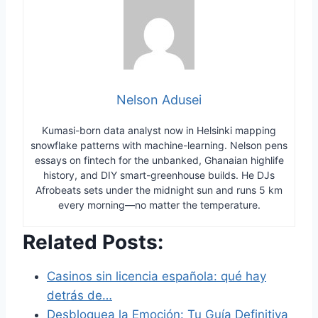
Nelson Adusei
Kumasi-born data analyst now in Helsinki mapping
snowflake patterns with machine-learning. Nelson pens
essays on fintech for the unbanked, Ghanaian highlife
history, and DIY smart-greenhouse builds. He DJs
Afrobeats sets under the midnight sun and runs 5 km
every morning—no matter the temperature.
Related Posts:
Casinos sin licencia española: qué hay
detrás de…
Desbloquea la Emoción: Tu Guía Definitiva