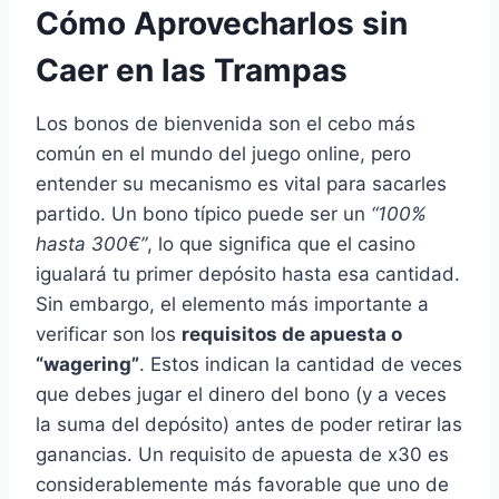
Cómo Aprovecharlos sin
Caer en las Trampas
Los bonos de bienvenida son el cebo más
común en el mundo del juego online, pero
entender su mecanismo es vital para sacarles
partido. Un bono típico puede ser un
“100%
hasta 300€”
, lo que significa que el casino
igualará tu primer depósito hasta esa cantidad.
Sin embargo, el elemento más importante a
verificar son los
requisitos de apuesta o
“wagering”
. Estos indican la cantidad de veces
que debes jugar el dinero del bono (y a veces
la suma del depósito) antes de poder retirar las
ganancias. Un requisito de apuesta de x30 es
considerablemente más favorable que uno de