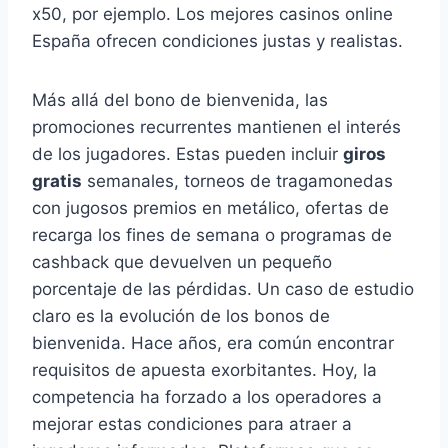
x50, por ejemplo. Los mejores casinos online
España ofrecen condiciones justas y realistas.
Más allá del bono de bienvenida, las
promociones recurrentes mantienen el interés
de los jugadores. Estas pueden incluir
giros
gratis
semanales, torneos de tragamonedas
con jugosos premios en metálico, ofertas de
recarga los fines de semana o programas de
cashback que devuelven un pequeño
porcentaje de las pérdidas. Un caso de estudio
claro es la evolución de los bonos de
bienvenida. Hace años, era común encontrar
requisitos de apuesta exorbitantes. Hoy, la
competencia ha forzado a los operadores a
mejorar estas condiciones para atraer a