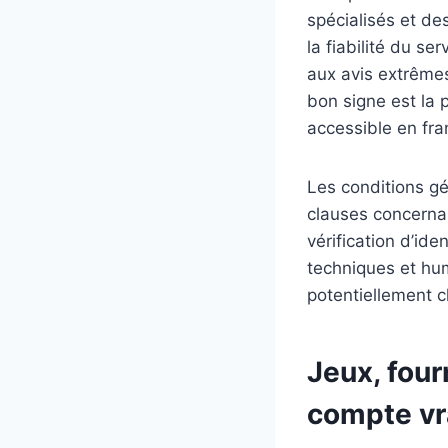
spécialisés et de
la fiabilité du se
aux avis extrêmes
bon signe est la 
accessible en fra
Les conditions gé
clauses concerna
vérification d’ide
techniques et hum
potentiellement
Jeux, four
compte vr