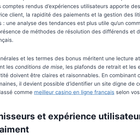
s comptes rendus d’expériences utilisateurs apporte des
rvice client, la rapidité des paiements et la gestion des li
 : une analyse des tendances est plus utile qu’un comm
présence de méthodes de résolution des différends et d’
nçais.
nérales et les termes des bonus méritent une lecture at
nt les
conditions de mise
, les plafonds de retrait et les
ntité doivent être claires et raisonnables. En combinant c
aines, il devient possible d’identifier un site digne de 
 classé comme
meilleur casino en ligne francais
selon vos 
nisseurs et expérience utilisateur
aiment