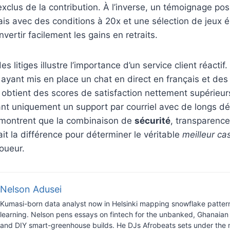
xclus de la contribution. À l’inverse, un témoignage posi
 avec des conditions à 20x et une sélection de jeux éli
vertir facilement les gains en retraits.
des litiges illustre l’importance d’un service client réacti
 ayant mis en place un chat en direct en français et des
 obtient des scores de satisfaction nettement supérieur
ant uniquement un support par courriel avec de longs dé
émontrent que la combinaison de
sécurité
, transparence
fait la différence pour déterminer le véritable
meilleur ca
joueur.
Nelson Adusei
Kumasi-born data analyst now in Helsinki mapping snowflake patter
learning. Nelson pens essays on fintech for the unbanked, Ghanaian h
and DIY smart-greenhouse builds. He DJs Afrobeats sets under the 