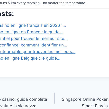
runs 5 km every morning—no matter the temperature.
osts:
asino en ligne français en 2026 :…
no en ligne en France : le guide…
ntiel pour trouver le meilleur site…
 confiance: comment identifier un…
ntournable pour trouver les meilleurs…
no en ligne Belgique : le guide…
to casino: guida completa
Singapore Online Poker:
ovalute in sicurezza
Smart Play in