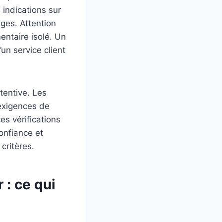
 indications sur
tiges. Attention
entaire isolé. Un
un service client
tentive. Les
 exigences de
es vérifications
confiance et
critères.
 : ce qui