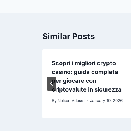
Similar Posts
nt
Scopri i migliori crypto
d’un
site
casino: guida completa
et
per giocare con
criptovalute in sicurezza
19, 2026
By
Nelson Adusei
January 19, 2026