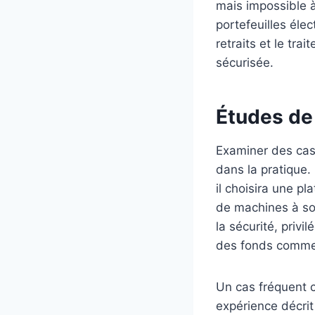
mais impossible à
portefeuilles élec
retraits et le tr
sécurisée.
Études de 
Examiner des cas 
dans la pratique.
il choisira une p
de machines à sou
la sécurité, priv
des fonds comme 
Un cas fréquent 
expérience décri