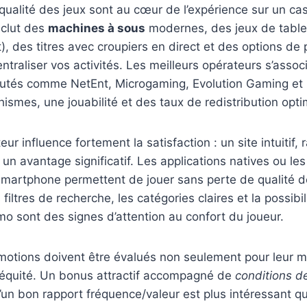
a qualité des jeux sont au cœur de l’expérience sur un ca
nclut des
machines à sous
modernes, des jeux de table 
), des titres avec croupiers en direct et des options de p
ntraliser vos activités. Les meilleurs opérateurs s’assoc
utés comme NetEnt, Microgaming, Evolution Gaming et 
hismes, une jouabilité et des taux de redistribution opt
ateur influence fortement la satisfaction : un site intuitif,
 un avantage significatif. Les applications natives ou l
smartphone permettent de jouer sans perte de qualité d
 filtres de recherche, les catégories claires et la possibi
 sont des signes d’attention au confort du joueur.
motions doivent être évalués non seulement pour leur m
r équité. Un bonus attractif accompagné de
conditions d
’un bon rapport fréquence/valeur est plus intéressant qu