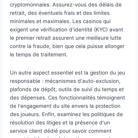
cryptomonnaies. Assurez-vous des délais de
retrait, des éventuels frais et des limites
minimales et maximales. Les casinos qui
exigent une vérification d'identité (KYC) avant
le premier retrait assurent une meilleure lutte
contre la fraude, bien que cela puisse allonger
le temps de traitement.
Un autre aspect essentiel est la gestion du jeu
responsable : mécanismes d'auto-exclusion,
plafonds de dépôt, outils de suivi du temps et
des dépenses. Ces fonctionnalités témoignent
de l'engagement du site envers la protection
des joueurs. Enfin, examinez les politiques de
résolution des litiges et la présence d'un
service client dédié pour savoir comment