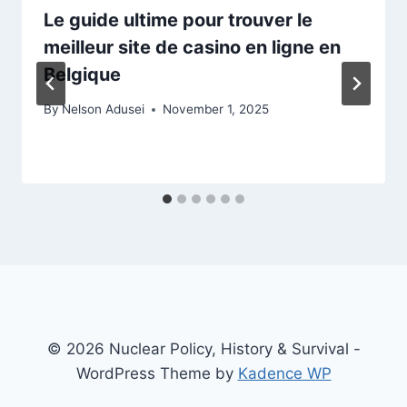
Le guide ultime pour trouver le
meilleur site de casino en ligne en
Belgique
By
Nelson Adusei
November 1, 2025
© 2026 Nuclear Policy, History & Survival -
WordPress Theme by
Kadence WP