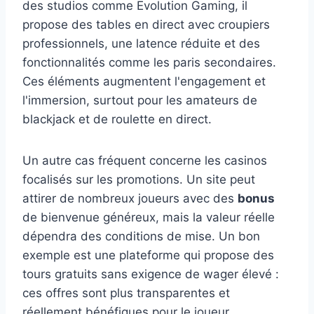
des studios comme Evolution Gaming, il
propose des tables en direct avec croupiers
professionnels, une latence réduite et des
fonctionnalités comme les paris secondaires.
Ces éléments augmentent l'engagement et
l'immersion, surtout pour les amateurs de
blackjack et de roulette en direct.
Un autre cas fréquent concerne les casinos
focalisés sur les promotions. Un site peut
attirer de nombreux joueurs avec des
bonus
de bienvenue généreux, mais la valeur réelle
dépendra des conditions de mise. Un bon
exemple est une plateforme qui propose des
tours gratuits sans exigence de wager élevé :
ces offres sont plus transparentes et
réellement bénéfiques pour le joueur.