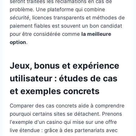
seront traitées les réclamations en cas de
problème. Une plateforme qui combine
sécurité
, licences transparents et méthodes de
paiement fiables est souvent un bon candidat
pour être considérée comme
la meilleure
option
.
Jeux, bonus et expérience
utilisateur : études de cas
et exemples concrets
Comparer des cas concrets aide à comprendre
pourquoi certains sites se détachent. Prenons
l'exemple d'un casino qui mise sur une offre
live étendue : grâce à des partenariats avec