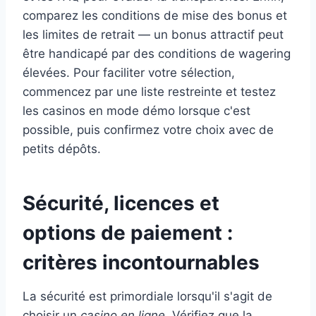
comparez les conditions de mise des bonus et
les limites de retrait — un bonus attractif peut
être handicapé par des conditions de wagering
élevées. Pour faciliter votre sélection,
commencez par une liste restreinte et testez
les casinos en mode démo lorsque c'est
possible, puis confirmez votre choix avec de
petits dépôts.
Sécurité, licences et
options de paiement :
critères incontournables
La sécurité est primordiale lorsqu'il s'agit de
choisir un
casino en ligne
. Vérifiez que la