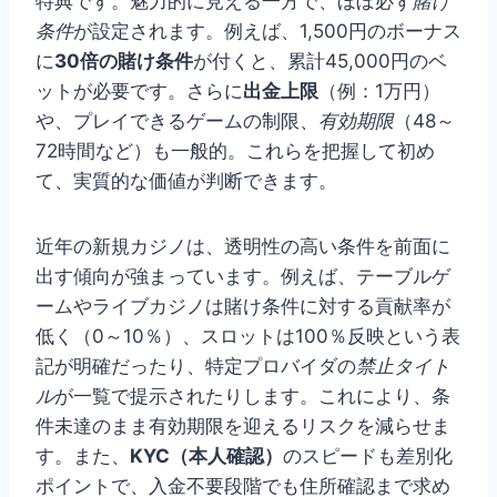
特典です。魅力的に見える一方で、ほぼ必ず
賭け
条件
が設定されます。例えば、1,500円のボーナス
に
30倍の賭け条件
が付くと、累計45,000円のベ
ットが必要です。さらに
出金上限
（例：1万円）
や、プレイできるゲームの制限、
有効期限
（48～
72時間など）も一般的。これらを把握して初め
て、実質的な価値が判断できます。
近年の新規カジノは、透明性の高い条件を前面に
出す傾向が強まっています。例えば、テーブルゲ
ームやライブカジノは賭け条件に対する貢献率が
低く（0～10％）、スロットは100％反映という表
記が明確だったり、特定プロバイダの
禁止タイト
ル
が一覧で提示されたりします。これにより、条
件未達のまま有効期限を迎えるリスクを減らせま
す。また、
KYC（本人確認）
のスピードも差別化
ポイントで、入金不要段階でも住所確認まで求め