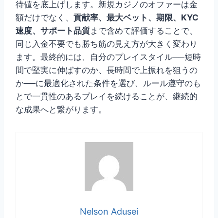
待値を底上げします。新規カジノのオファーは金
額だけでなく、
貢献率、最大ベット、期限、KYC
速度、サポート品質
まで含めて評価することで、
同じ入金不要でも勝ち筋の見え方が大きく変わり
ます。最終的には、自分のプレイスタイル──短時
間で堅実に伸ばすのか、長時間で上振れを狙うの
か──に最適化された条件を選び、ルール遵守のも
とで一貫性のあるプレイを続けることが、継続的
な成果へと繋がります。
Nelson Adusei