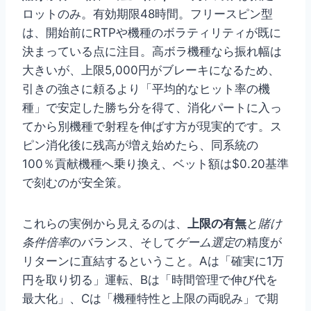
ロットのみ。有効期限48時間。フリースピン型
は、開始前にRTPや機種のボラティリティが既に
決まっている点に注目。高ボラ機種なら振れ幅は
大きいが、上限5,000円がブレーキになるため、
引きの強さに頼るより「平均的なヒット率の機
種」で安定した勝ち分を得て、消化パートに入っ
てから別機種で射程を伸ばす方が現実的です。ス
ピン消化後に残高が増え始めたら、同系統の
100％貢献機種へ乗り換え、ベット額は$0.20基準
で刻むのが安全策。
これらの実例から見えるのは、
上限の有無
と
賭け
条件倍率
のバランス、そして
ゲーム選定
の精度が
リターンに直結するということ。Aは「確実に1万
円を取り切る」運転、Bは「時間管理で伸び代を
最大化」、Cは「機種特性と上限の両睨み」で期