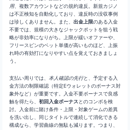
用
、複数アカウントなどの規約違反。新規カジノ
は不正検知を自動化しており、違反時の没収事例
は珍しくありません。また、
出金上限
のある入金
不要では、規模の大きなジャックポットを狙う戦
略が非効率になりがち。上限が緩いオファーや、
フリースピンのベット単価が高いものほど、上振
れ時の有効打になりやすい点を覚えておきましょ
う。
支払い周りでは、
本人確認の先行
と、予定する入
金方法の制限確認（特定Eウォレットのボーナス対
象外など）が重要です。入金不要ボーナスで良感
触を得たら、
初回入金ボーナス
とのコンボを検
討。入金前に賭け条件・上限・対象ゲームの差異
を洗い出し、同じタイトルで連続して消化できる
構成なら、学習曲線の無駄も減ります。つまり、