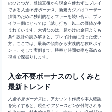
のひとつが、登録直後から現金を使わずにプレイ
できる
入金不要ボーナス
。新規カジノはユーザー
獲得のために独創的なオファーを競い合い、プレ
イヤー側にとっては「試し打ち」以上の価値が生
まれています。大切なのは、見かけの金額よりも
条件設計の読み解きと、プレイ計画に沿った使い
方。ここでは、最新の傾向から実践的な攻略ポイ
ント、そして実例まで、勝率と時間効率を高める
視点で深掘りします。
入金不要ボーナスのしくみと
最新トレンド
入金不要ボーナス
は、アカウント作成や本人確認
を完了すると、現金や
フリースピン
が付与される