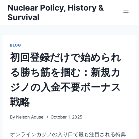
Skip
Nuclear Policy, History &
to
Survival
content
BLOG
初回登録だけで始められ
る勝ち筋を掴む：新規カ
ジノの入金不要ボーナス
戦略
By
Nelson Adusei
October 1, 2025
オンラインカジノの入り口で最も注目される特典