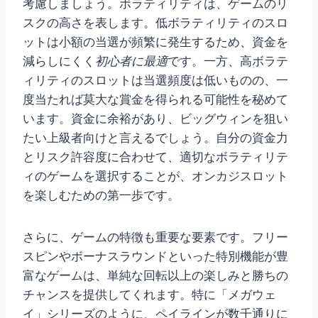
考慮しましょう。ボラティリティは、ゲームのリ
スクの高さを表します。低ボラティリティのスロ
ットは小額の当選が頻繁に発生するため、資金を
減らしにくく
初心者に最適
です。一方、高ボラテ
ィリティのスロットは当選頻度は低いものの、一
度当たれば莫大な賞金を得られる可能性を秘めて
います。資金に余裕があり、ビッグウィンを狙い
たい上級者向けと言えるでしょう。自分の資金力
とリスク許容度に合わせて、適切なボラティリテ
ィのゲームを選択することが、オンカジスロット
を楽しむための第一歩です。
さらに、ゲームの特徴も重要な要素です。フリー
スピンやボーナスラウンドといった特別機能が豊
富なゲームは、単純な回転以上の楽しみと勝ちの
チャンスを提供してくれます。特に「メガウェ
イ」シリーズのように、ペイラインが数千通りに