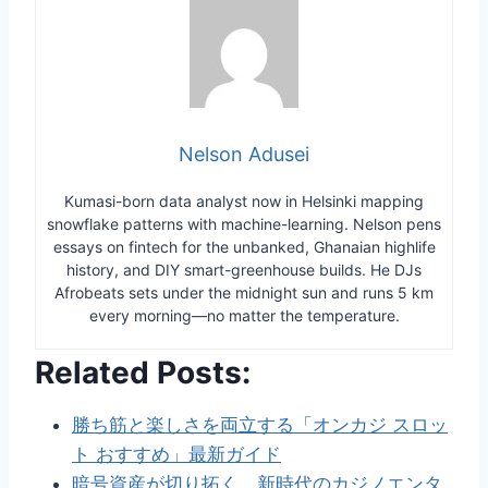
Nelson Adusei
Kumasi-born data analyst now in Helsinki mapping
snowflake patterns with machine-learning. Nelson pens
essays on fintech for the unbanked, Ghanaian highlife
history, and DIY smart-greenhouse builds. He DJs
Afrobeats sets under the midnight sun and runs 5 km
every morning—no matter the temperature.
Related Posts:
勝ち筋と楽しさを両立する「オンカジ スロッ
ト おすすめ」最新ガイド
暗号資産が切り拓く、新時代のカジノエンタ