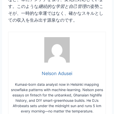
す。このような
継続的な学習と自己管理
の姿勢こ
そが、一時的な幸運ではなく、確かなスキルとし
ての収入を生み出す源泉なのです。
Nelson Adusei
Kumasi-born data analyst now in Helsinki mapping
snowflake patterns with machine-learning. Nelson pens
essays on fintech for the unbanked, Ghanaian highlife
history, and DIY smart-greenhouse builds. He DJs
Afrobeats sets under the midnight sun and runs 5 km
every morning—no matter the temperature.