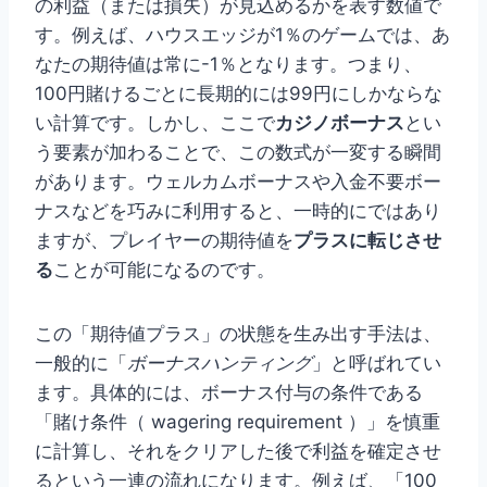
の利益（または損失）が見込めるかを表す数値で
す。例えば、ハウスエッジが1％のゲームでは、あ
なたの期待値は常に-1％となります。つまり、
100円賭けるごとに長期的には99円にしかならな
い計算です。しかし、ここで
カジノボーナス
とい
う要素が加わることで、この数式が一変する瞬間
があります。ウェルカムボーナスや入金不要ボー
ナスなどを巧みに利用すると、一時的にではあり
ますが、プレイヤーの期待値を
プラスに転じさせ
る
ことが可能になるのです。
この「期待値プラス」の状態を生み出す手法は、
一般的に「
ボーナスハンティング
」と呼ばれてい
ます。具体的には、ボーナス付与の条件である
「賭け条件（ wagering requirement ）」を慎重
に計算し、それをクリアした後で利益を確定させ
るという一連の流れになります。例えば、「100