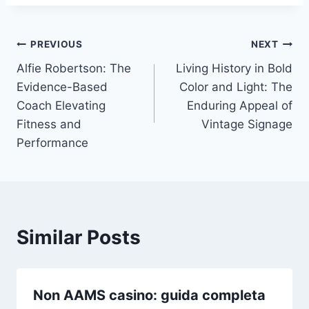
Post
PREVIOUS
NEXT
Alfie Robertson: The
Living History in Bold
navigation
Evidence-Based
Color and Light: The
Coach Elevating
Enduring Appeal of
Fitness and
Vintage Signage
Performance
Similar Posts
Non AAMS casino: guida completa