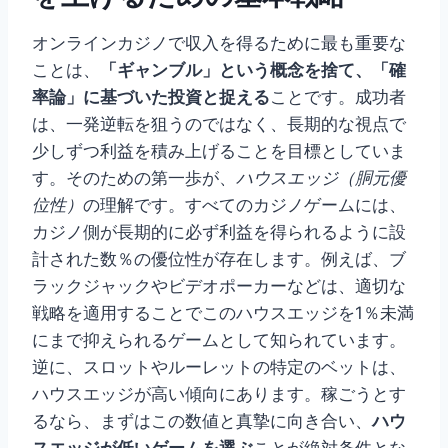
オンラインカジノで収入を得るために最も重要な
ことは、
「ギャンブル」という概念を捨て、「確
率論」に基づいた投資と捉える
ことです。成功者
は、一発逆転を狙うのではなく、長期的な視点で
少しずつ利益を積み上げることを目標としていま
す。そのための第一歩が、
ハウスエッジ（胴元優
位性）
の理解です。すべてのカジノゲームには、
カジノ側が長期的に必ず利益を得られるように設
計された数％の優位性が存在します。例えば、ブ
ラックジャックやビデオポーカーなどは、適切な
戦略を適用することでこのハウスエッジを1％未満
にまで抑えられるゲームとして知られています。
逆に、スロットやルーレットの特定のベットは、
ハウスエッジが高い傾向にあります。稼ごうとす
るなら、まずはこの数値と真摯に向き合い、
ハウ
スエッジが低いゲームを選ぶ
ことが絶対条件とな