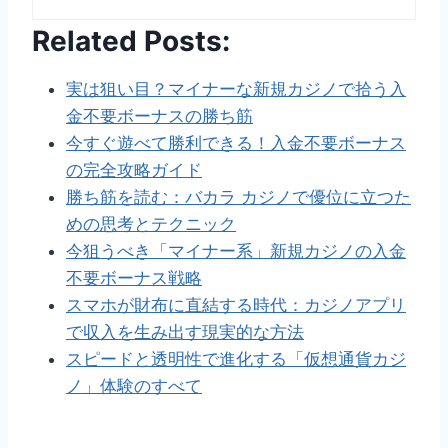
Related Posts:
実は狙い目？マイナーな新規カジノで拾う入
金不要ボーナスの勝ち筋
今すぐ遊べて勝利できる！入金不要ボーナス
の完全攻略ガイド
勝ち筋を読む：バカラ カジノで優位に立つた
めの思考とテクニック
今狙うべき「マイナー系」新規カジノの入金
不要ボーナス戦略
スマホが財布に直結する時代：カジノアプリ
で収入を生み出す現実的な方法
スピードと透明性で進化する「仮想通貨カジ
ノ」体験のすべて